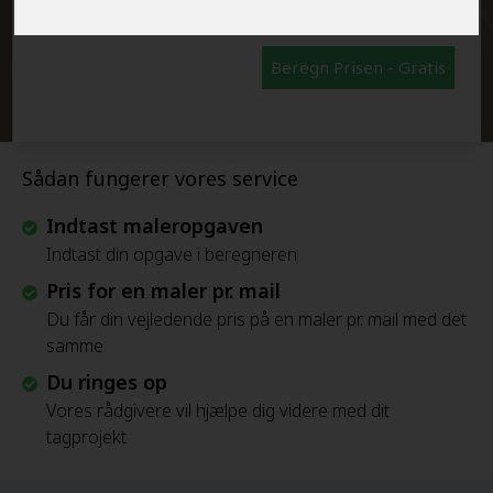
Beregn Prisen - Gratis
Sådan fungerer vores service
Indtast maleropgaven
Indtast din opgave i beregneren
Pris for en maler pr. mail
Du får din vejledende pris på en maler pr. mail med det
samme
Du ringes op
Vores rådgivere vil hjælpe dig videre med dit
tagprojekt