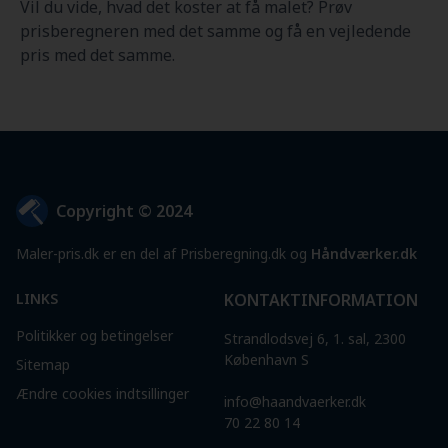
Vil du vide, hvad det koster at få malet? Prøv
prisberegneren med det samme og få en vejledende
pris med det samme.
Copyright © 2024
Maler-pris.dk er en del af Prisberegning.dk og
Håndværker.dk
LINKS
KONTAKTINFORMATION
Politikker og betingelser
Strandlodsvej 6, 1. sal, 2300
København S
Sitemap
Ændre cookies indtsillinger
info@haandvaerker.dk
70 22 80 14