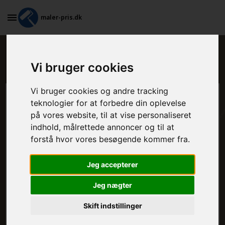
maler-pris.dk
Er maling sundhedsskadelig?
Vi bruger cookies
Vi bruger cookies og andre tracking
Beregn prisen her
teknologier for at forbedre din oplevelse
på vores website, til at vise personaliseret
indhold, målrettede annoncer og til at
MALEROPGAVER - INDVENDIGT:
forstå hvor vores besøgende kommer fra.
Jeg accepterer
MALEROPGAVER - UDVENDIGT:
Jeg nægter
Skift indstillinger
FRAFLYTNINGSPAKKE: