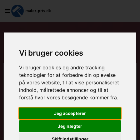
maler-pris.dk
Tapetsering og efterfølgende
maling i Viby Sjælland
Vi bruger cookies
Vi bruger cookies og andre tracking
Beregn prisen her
teknologier for at forbedre din oplevelse
på vores website, til at vise personaliseret
indhold, målrettede annoncer og til at
MALEROPGAVER - INDVENDIGT:
forstå hvor vores besøgende kommer fra.
Jeg accepterer
MALEROPGAVER - UDVENDIGT:
Jeg nægter
Skift indstillinger