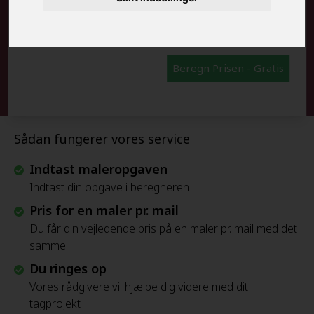
FRAFLYTNINGSPAKKE:
Beregn Prisen - Gratis
Sådan fungerer vores service
Indtast maleropgaven
Indtast din opgave i beregneren
Pris for en maler pr. mail
Du får din vejledende pris på en maler pr. mail med det
samme
Du ringes op
Vores rådgivere vil hjælpe dig videre med dit
tagprojekt