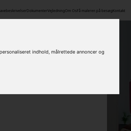
vebeskrivelser
Dokumenter
Vejledning
Om Os
Få maleren på besøg
Kontakt
e personaliseret indhold, målrettede annoncer og