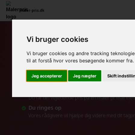
maler-pris.dk
Vi bruger cookies
Tapetsering og efterfølge
Vi bruger cookies og andre tracking teknologier
Sådan fungerer vores service
til at forstå hvor vores besøgende kommer fra.
Indtast maleropgaven
Jeg accepterer
Jeg nægter
Skift indstill
Indtast din opgave i beregneren
Pris for en maler pr. mail
Du får din vejledende pris på en maler pr. mail m
Du ringes op
Vores rådgivere vil hjælpe dig videre med dit tagp