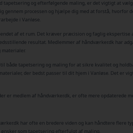
d tapetsering og efterfølgende maling, er det vigtigt at vælg
dig gennem processen og hjælpe dig med at forstå, hvorfor d
rarbejde i Vanløse.
det af et rum. Det kræver præcision og faglig ekspertise at
fredsstillende resultat. Medlemmer af håndværker.dk har adga
 materialer.
r til både tapetsering og maling for at sikre kvalitet og hol
materialer, der bedst passer til dit hjem i Vanløse
. Det er vi
der er medlem af håndværker.dk, er ofte mere opdaterede me
ærker.dk har ofte en bredere viden og kan håndtere flere typ
 ønsker som tapetsering efterfulgt af maling.