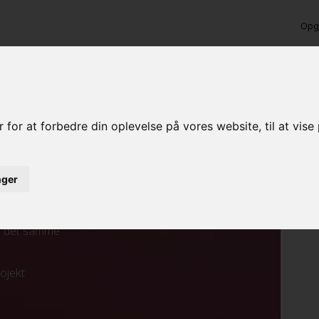
Opga
nde maling i Vanløse
 for at forbedre din oplevelse på vores website, til at vis
inger
ed det samme
rojekt