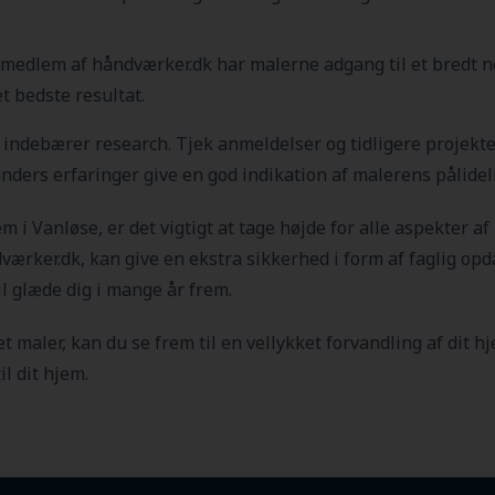
edlem af håndværker.dk har malerne adgang til et bredt net
t bedste resultat.
kt indebærer research. Tjek anmeldelser og tidligere projek
 kunders erfaringer give en god indikation af malerens pålide
em i Vanløse
, er det vigtigt at tage højde for alle aspekter af
ærker.dk, kan give en ekstra sikkerhed i form af faglig opda
vil glæde dig i mange år frem.
t maler, kan du se frem til en vellykket forvandling af dit h
il dit hjem.