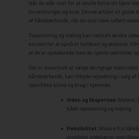
Når du står over for at skulle forny dit hjem me
forventninger og krav. Denne artikel vil guide 
af håndværker.dk, når du skal have udført maler
Tapetsering og maling kan radikalt ændre udseen
korrekt for at opnå et holdbart og æstetisk til
at de er opdaterede med de nyeste teknikker og
Det er essentielt at vælge de rigtige materiale
håndværker.dk, kan tilbyde vejledning i valg af m
specifikke klima og brug i hjemmet.
Viden og Ekspertise:
Malere, 
både tapetsering og maling.
Fleksibilitet
: Malere fra håndv
projektet indebærer specifikke