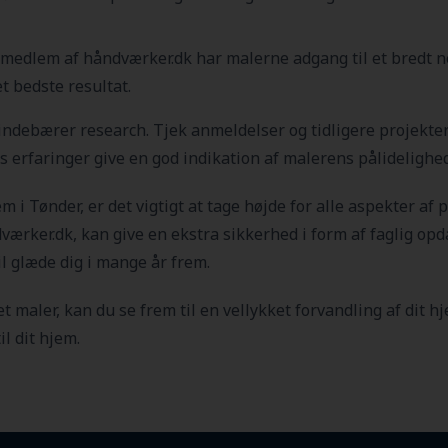
edlem af håndværker.dk har malerne adgang til et bredt net
t bedste resultat.
t indebærer research. Tjek anmeldelser og tidligere projekt
ers erfaringer give en god indikation af malerens pålideligh
em i Tønder
, er det vigtigt at tage højde for alle aspekter af p
ærker.dk, kan give en ekstra sikkerhed i form af faglig opda
vil glæde dig i mange år frem.
t maler, kan du se frem til en vellykket forvandling af dit h
il dit hjem.