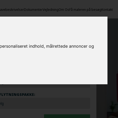
vebeskrivelser
Dokumenter
Vejledning
Om Os
Få maleren på besøg
Kontakt
egn prisen her
e personaliseret indhold, målrettede annoncer og
EROPGAVER - INDVENDIGT:
EROPGAVER - UDVENDIGT:
FLYTNINGSPAKKE: