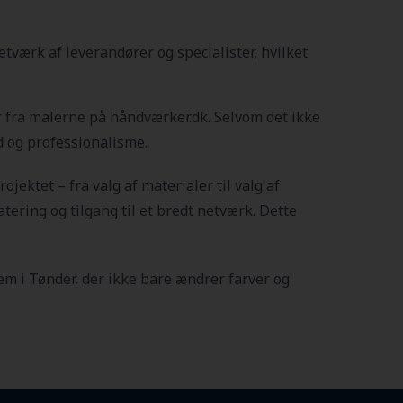
værk af leverandører og specialister, hvilket
er fra malerne på håndværker.dk. Selvom det ikke
ed og professionalisme.
rojektet – fra valg af materialer til valg af
tering og tilgang til et bredt netværk. Dette
jem i Tønder
, der ikke bare ændrer farver og