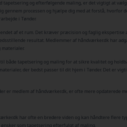
d tapetsering og efterfølgende maling, er det vigtigt at vælg
dig gennem processen og hjælpe dig med at forstå, hvorfor d
arbejde i Tønder.
det af et rum. Det kræver præcision og faglig ekspertise at
fredsstillende resultat. Medlemmer af håndværker.dk har adga
 materialer.
r til både tapetsering og maling for at sikre kvalitet og hol
aterialer, der bedst passer til dit hjem i Tønder
. Det er vig
der er medlem af håndværker.dk, er ofte mere opdaterede me
ærker.dk har ofte en bredere viden og kan håndtere flere typ
 ønsker som tapetsering efterfulgt af maling.