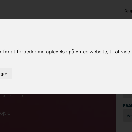
Opga
nde maling i Tønder
Ber
 for at forbedre din oplevelse på vores website, til at vis
MAL
inger
MAL
ed det samme
FRA
rojekt