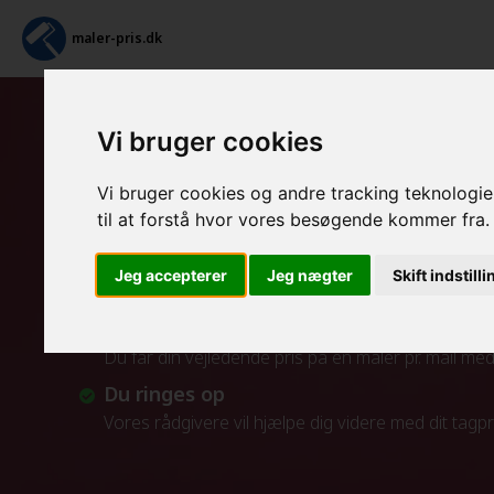
maler-pris.dk
Vi bruger cookies
Tapetsering og efterfølge
Vi bruger cookies og andre tracking teknologier
Sådan fungerer vores service
til at forstå hvor vores besøgende kommer fra.
Indtast maleropgaven
Jeg accepterer
Jeg nægter
Skift indstill
Indtast din opgave i beregneren
Pris for en maler pr. mail
Du får din vejledende pris på en maler pr. mail m
Du ringes op
Vores rådgivere vil hjælpe dig videre med dit tagp