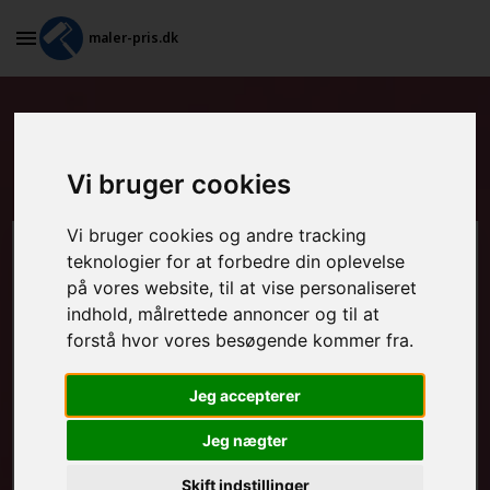
maler-pris.dk
Tapetsering og efterfølgende
maling i Stenlille
Vi bruger cookies
Vi bruger cookies og andre tracking
Beregn prisen her
teknologier for at forbedre din oplevelse
på vores website, til at vise personaliseret
indhold, målrettede annoncer og til at
MALEROPGAVER - INDVENDIGT:
forstå hvor vores besøgende kommer fra.
Jeg accepterer
MALEROPGAVER - UDVENDIGT:
Jeg nægter
Skift indstillinger