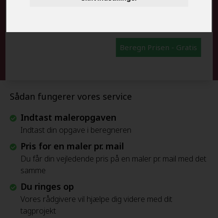
FRAFLYTNINGSPAKKE:
Beregn Prisen - Gratis
Sådan fungerer vores service
Indtast maleropgaven
Indtast din opgave i beregneren
Pris for en maler pr. mail
Du får din vejledende pris på en maler pr. mail med det
samme
Du ringes op
Vores rådgivere vil hjælpe dig videre med dit
tagprojekt