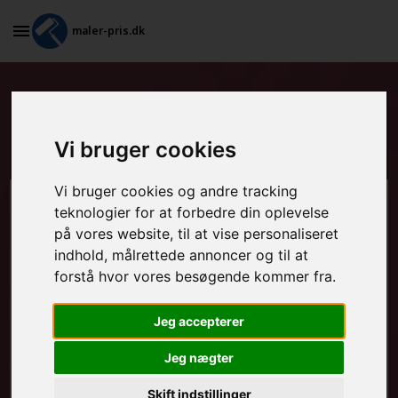
maler-pris.dk
Tapetsering og efterfølgende
maling i Odense SØ
Vi bruger cookies
Vi bruger cookies og andre tracking
Beregn prisen her
teknologier for at forbedre din oplevelse
på vores website, til at vise personaliseret
indhold, målrettede annoncer og til at
MALEROPGAVER - INDVENDIGT:
forstå hvor vores besøgende kommer fra.
Jeg accepterer
MALEROPGAVER - UDVENDIGT:
Jeg nægter
Skift indstillinger