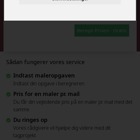
FRAFLYTNINGSPAKKE:
Beregn Prisen - Gratis
Sådan fungerer vores service
Indtast maleropgaven
Indtast din opgave i beregneren
Pris for en maler pr. mail
Du får din vejledende pris på en maler pr. mail med det
samme
Du ringes op
Vores rådgivere vil hjælpe dig videre med dit
tagprojekt