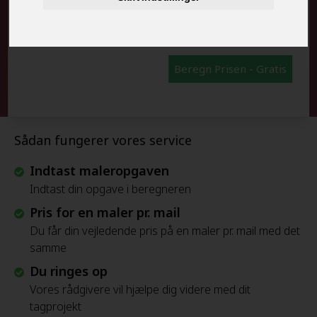
FRAFLYTNINGSPAKKE:
Beregn Prisen - Gratis
Sådan fungerer vores service
Indtast maleropgaven
Indtast din opgave i beregneren
Pris for en maler pr. mail
Du får din vejledende pris på en maler pr. mail med det
samme
Du ringes op
Vores rådgivere vil hjælpe dig videre med dit
tagprojekt