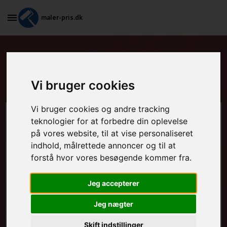
maler-pris.dk
Tapetsering og efterfølgende
maling i Odense S
Vi bruger cookies
Vi bruger cookies og andre tracking
Beregn prisen her
teknologier for at forbedre din oplevelse
på vores website, til at vise personaliseret
indhold, målrettede annoncer og til at
MALEROPGAVER - INDVENDIGT:
forstå hvor vores besøgende kommer fra.
Jeg accepterer
MALEROPGAVER - UDVENDIGT:
Jeg nægter
Skift indstillinger