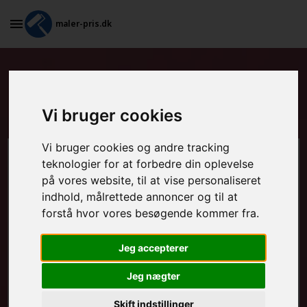
maler-pris.dk
Tapetsering og efterfølgende
maling i Odense C
Vi bruger cookies
Vi bruger cookies og andre tracking
Beregn prisen her
teknologier for at forbedre din oplevelse
på vores website, til at vise personaliseret
indhold, målrettede annoncer og til at
MALEROPGAVER - INDVENDIGT:
forstå hvor vores besøgende kommer fra.
Jeg accepterer
MALEROPGAVER - UDVENDIGT:
Jeg nægter
Skift indstillinger