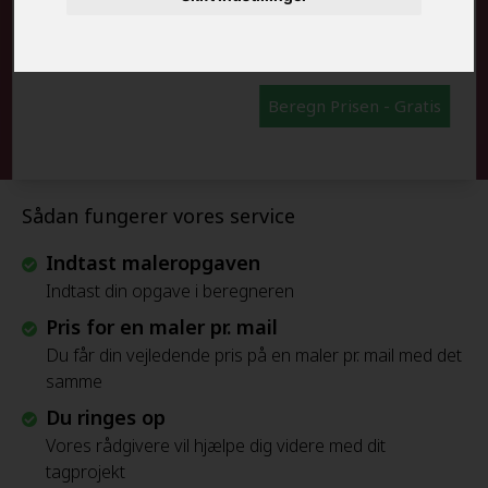
FRAFLYTNINGSPAKKE:
Beregn Prisen - Gratis
Sådan fungerer vores service
Indtast maleropgaven
Indtast din opgave i beregneren
Pris for en maler pr. mail
Du får din vejledende pris på en maler pr. mail med det
samme
Du ringes op
Vores rådgivere vil hjælpe dig videre med dit
tagprojekt