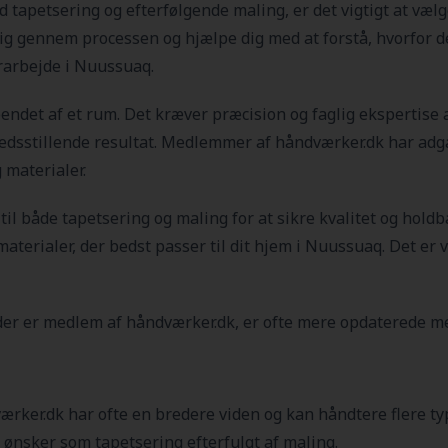
d tapetsering og efterfølgende maling, er det vigtigt at vælg
dig gennem processen og hjælpe dig med at forstå, hvorfor d
rarbejde i Nuussuaq.
det af et rum. Det kræver præcision og faglig ekspertise at
fredsstillende resultat. Medlemmer af håndværker.dk har adga
 materialer.
r til både tapetsering og maling for at sikre kvalitet og hol
materialer, der bedst passer til dit hjem i Nuussuaq
. Det er 
der er medlem af håndværker.dk, er ofte mere opdaterede me
ærker.dk har ofte en bredere viden og kan håndtere flere typ
 ønsker som tapetsering efterfulgt af maling.