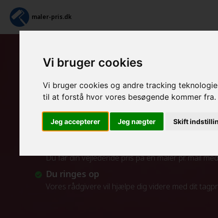
maler-pris.dk
Vi bruger cookies
Tapetsering og efterfølg
Vi bruger cookies og andre tracking teknologier
Sådan fungerer vores service
til at forstå hvor vores besøgende kommer fra.
Indtast maleropgaven
Jeg accepterer
Jeg nægter
Skift indstill
Indtast din opgave i beregneren
Pris for en maler pr. mail
Du får din vejledende pris på en maler pr. mail m
Du ringes op
Vores rådgivere vil hjælpe dig videre med dit tagp