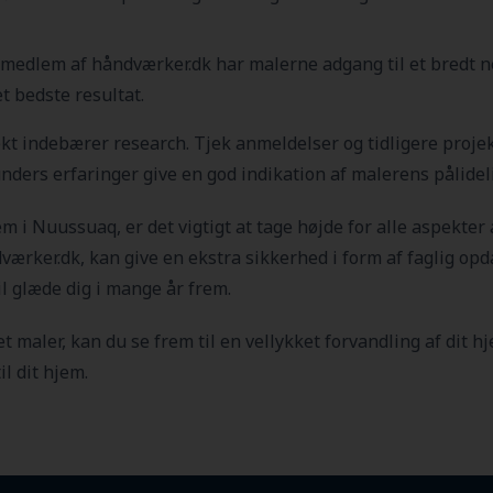
edlem af håndværker.dk har malerne adgang til et bredt net
t bedste resultat.
jekt indebærer research. Tjek anmeldelser og tidligere proj
 kunders erfaringer give en god indikation af malerens pålide
jem i Nuussuaq
, er det vigtigt at tage højde for alle aspekter 
ærker.dk, kan give en ekstra sikkerhed i form af faglig opda
vil glæde dig i mange år frem.
et maler, kan du se frem til en vellykket forvandling af dit 
il dit hjem.