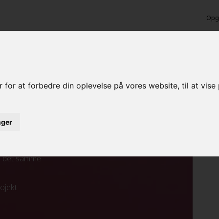
Opga
ende maling i Nuussuaq
 for at forbedre din oplevelse på vores website, til at vis
inger
ed det samme
rojekt