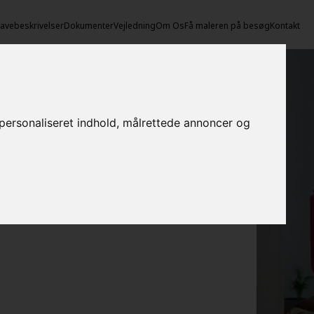
vebeskrivelser
Dokumenter
Vejledning
Om Os
Få maleren på besøg
Kontakt
e personaliseret indhold, målrettede annoncer og