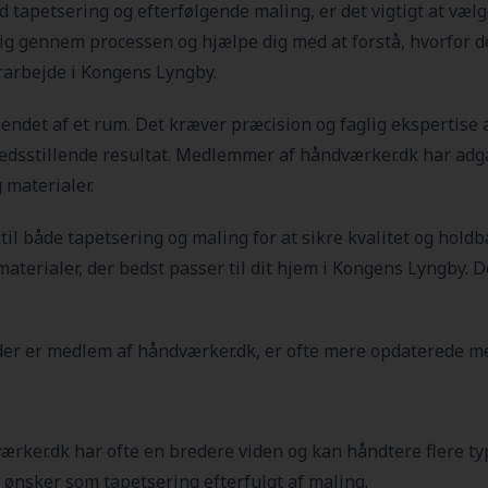
d tapetsering og efterfølgende maling, er det vigtigt at vælg
dig gennem processen og hjælpe dig med at forstå, hvorfor d
rarbejde i Kongens Lyngby.
det af et rum. Det kræver præcision og faglig ekspertise at
fredsstillende resultat. Medlemmer af håndværker.dk har adga
 materialer.
r til både tapetsering og maling for at sikre kvalitet og hol
materialer, der bedst passer til dit hjem i Kongens Lyngby
. 
der er medlem af håndværker.dk, er ofte mere opdaterede me
ærker.dk har ofte en bredere viden og kan håndtere flere typ
 ønsker som tapetsering efterfulgt af maling.