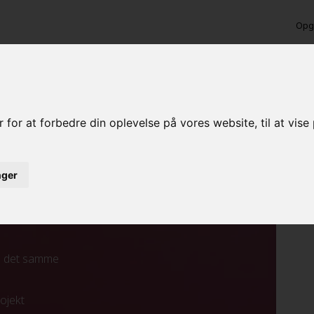
Opga
nde maling i Kongens
 for at forbedre din oplevelse på vores website, til at vis
inger
ed det samme
rojekt