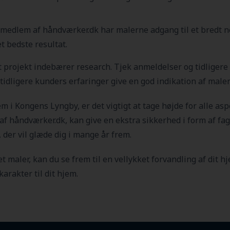
edlem af håndværker.dk har malerne adgang til et bredt net
t bedste resultat.
it projekt indebærer research. Tjek anmeldelser og tidliger
n tidligere kunders erfaringer give en god indikation af mal
jem i Kongens Lyngby
, er det vigtigt at tage højde for alle as
af håndværker.dk, kan give en ekstra sikkerhed i form af fagl
, der vil glæde dig i mange år frem.
et maler, kan du se frem til en vellykket forvandling af dit 
karakter til dit hjem.