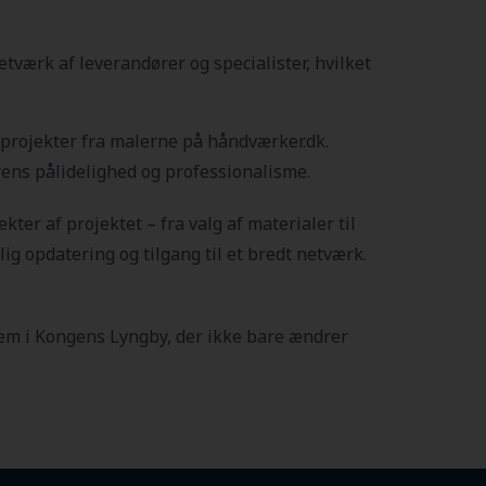
værk af leverandører og specialister, hvilket
e projekter fra malerne på håndværker.dk.
erens pålidelighed og professionalisme.
pekter af projektet – fra valg af materialer til
ig opdatering og tilgang til et bredt netværk.
hjem i Kongens Lyngby
, der ikke bare ændrer