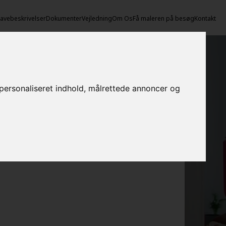
vebeskrivelser
Dokumenter
Vejledning
Om Os
Få maleren på besøg
Kontakt
e personaliseret indhold, målrettede annoncer og