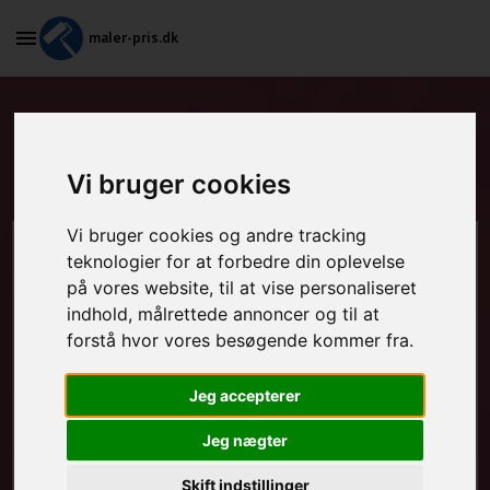
maler-pris.dk
Tapetsering og efterfølgende
maling i Idestrup
Vi bruger cookies
Vi bruger cookies og andre tracking
Beregn prisen her
teknologier for at forbedre din oplevelse
på vores website, til at vise personaliseret
indhold, målrettede annoncer og til at
MALEROPGAVER - INDVENDIGT:
forstå hvor vores besøgende kommer fra.
Jeg accepterer
MALEROPGAVER - UDVENDIGT:
Jeg nægter
Skift indstillinger