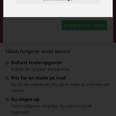
FRAFLYTNINGSPAKKE:
Beregn Prisen - Gratis
Sådan fungerer vores service
Indtast maleropgaven
Indtast din opgave i beregneren
Pris for en maler pr. mail
Du får din vejledende pris på en maler pr. mail med det
samme
Du ringes op
Vores rådgivere vil hjælpe dig videre med dit
tagprojekt