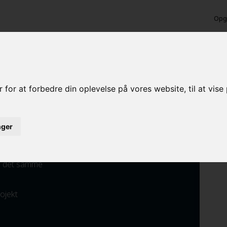
Opga
ende maling i Humble
 for at forbedre din oplevelse på vores website, til at vis
inger
ed det samme
rojekt