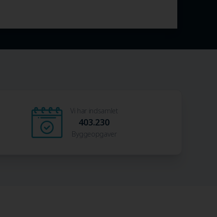
Vi har indsamlet
403.230
Byggeopgaver