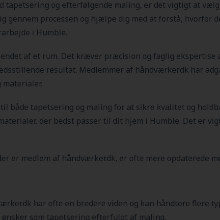
d tapetsering og efterfølgende maling, er det vigtigt at vælg
dig gennem processen og hjælpe dig med at forstå, hvorfor d
rarbejde i Humble.
det af et rum. Det kræver præcision og faglig ekspertise at
fredsstillende resultat. Medlemmer af håndværker.dk har adga
 materialer.
r til både tapetsering og maling for at sikre kvalitet og hol
materialer, der bedst passer til dit hjem i Humble
. Det er vi
der er medlem af håndværker.dk, er ofte mere opdaterede me
ærker.dk har ofte en bredere viden og kan håndtere flere typ
 ønsker som tapetsering efterfulgt af maling.