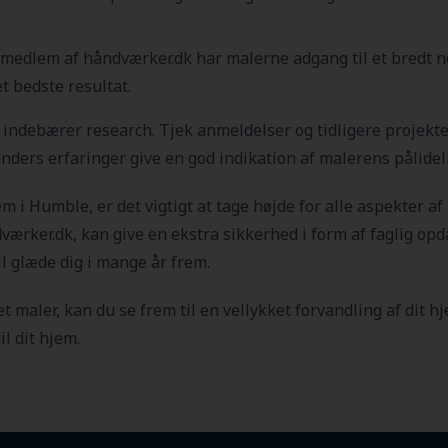
edlem af håndværker.dk har malerne adgang til et bredt net
t bedste resultat.
kt indebærer research. Tjek anmeldelser og tidligere projek
 kunders erfaringer give en god indikation af malerens pålide
jem i Humble
, er det vigtigt at tage højde for alle aspekter af
ærker.dk, kan give en ekstra sikkerhed i form af faglig opda
vil glæde dig i mange år frem.
t maler, kan du se frem til en vellykket forvandling af dit 
il dit hjem.