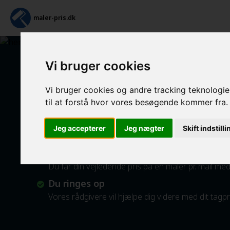
maler-pris.dk
Vi bruger cookies
Tapetsering og efterfølg
Vi bruger cookies og andre tracking teknologier
Sådan fungerer vores service
til at forstå hvor vores besøgende kommer fra.
Indtast maleropgaven
Jeg accepterer
Jeg nægter
Skift indstill
Indtast din opgave i beregneren
Pris for en maler pr. mail
Du får din vejledende pris på en maler pr. mail m
Du ringes op
Vores rådgivere vil hjælpe dig videre med dit tagp