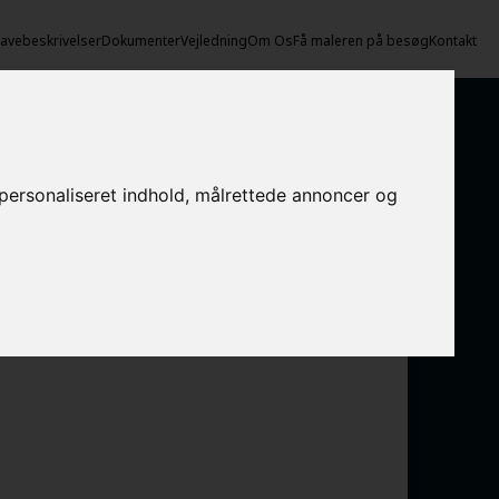
vebeskrivelser
Dokumenter
Vejledning
Om Os
Få maleren på besøg
Kontakt
e personaliseret indhold, målrettede annoncer og