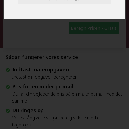
FRAFLYTNINGSPAKKE:
Beregn Prisen - Gratis
Sådan fungerer vores service
Indtast maleropgaven
Indtast din opgave i beregneren
Pris for en maler pr. mail
Du får din vejledende pris på en maler pr. mail med det
samme
Du ringes op
Vores rådgivere vil hjælpe dig videre med dit
tagprojekt