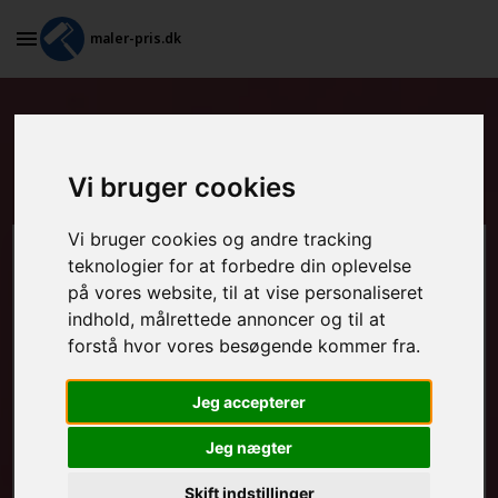
maler-pris.dk
Tapetsering og efterfølgende
maling i Holeby
Vi bruger cookies
Vi bruger cookies og andre tracking
Beregn prisen her
teknologier for at forbedre din oplevelse
på vores website, til at vise personaliseret
indhold, målrettede annoncer og til at
MALEROPGAVER - INDVENDIGT:
forstå hvor vores besøgende kommer fra.
Jeg accepterer
MALEROPGAVER - UDVENDIGT:
Jeg nægter
Skift indstillinger