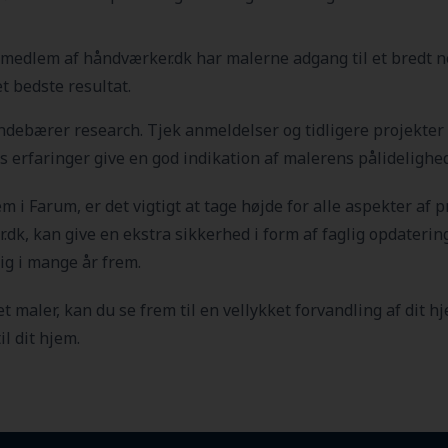
edlem af håndværker.dk har malerne adgang til et bredt net
t bedste resultat.
 indebærer research. Tjek anmeldelser og tidligere projekte
ers erfaringer give en god indikation af malerens pålideligh
jem i Farum
, er det vigtigt at tage højde for alle aspekter af p
k, kan give en ekstra sikkerhed i form af faglig opdatering o
dig i mange år frem.
t maler, kan du se frem til en vellykket forvandling af dit h
il dit hjem.