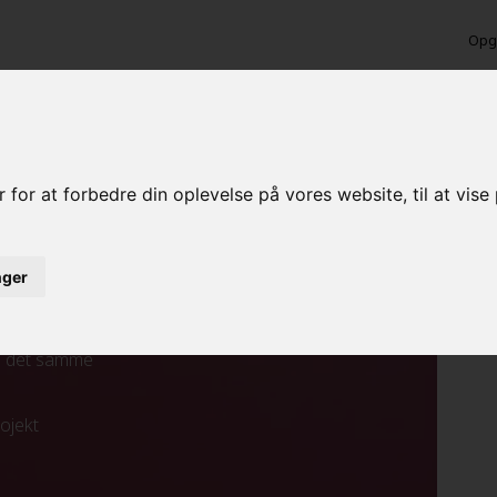
Opga
nde maling i Farum
 for at forbedre din oplevelse på vores website, til at vis
inger
ed det samme
rojekt