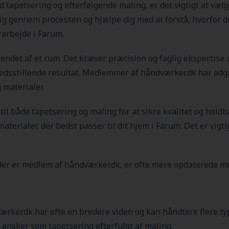
d tapetsering og efterfølgende maling, er det vigtigt at vælg
dig gennem processen og hjælpe dig med at forstå, hvorfor d
rarbejde i Farum.
det af et rum. Det kræver præcision og faglig ekspertise at
fredsstillende resultat. Medlemmer af håndværker.dk har adga
 materialer.
r til både tapetsering og maling for at sikre kvalitet og hol
materialer, der bedst passer til dit hjem i Farum
. Det er vigt
der er medlem af håndværker.dk, er ofte mere opdaterede me
ærker.dk har ofte en bredere viden og kan håndtere flere typ
 ønsker som tapetsering efterfulgt af maling.