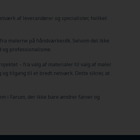
værk af leverandører og specialister, hvilket
r fra malerne på håndværker.dk. Selvom det ikke
ed og professionalisme.
rojektet – fra valg af materialer til valg af maler.
g tilgang til et bredt netværk. Dette sikrer, at
jem i Farum
, der ikke bare ændrer farver og