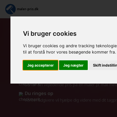
maler-pris.dk
Vi bruger cookies
Tapetsering og efterfølge
Vi bruger cookies og andre tracking teknologier
Sådan fungerer vores service
til at forstå hvor vores besøgende kommer fra.
Indtast maleropgaven
Jeg accepterer
Jeg nægter
Skift indstill
Indtast din opgave i beregneren
Pris for en maler pr. mail
Du får din vejledende pris på en maler pr. mail m
Du ringes op
Vores rådgivere vil hjælpe dig videre med dit tagp