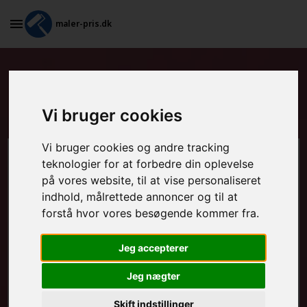
maler-pris.dk
Tapetsering og efterfølgende
maling i Brøndby
Vi bruger cookies
Vi bruger cookies og andre tracking
Beregn prisen her
teknologier for at forbedre din oplevelse
på vores website, til at vise personaliseret
indhold, målrettede annoncer og til at
MALEROPGAVER - INDVENDIGT:
forstå hvor vores besøgende kommer fra.
Jeg accepterer
MALEROPGAVER - UDVENDIGT:
Jeg nægter
Skift indstillinger