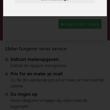
FRAFLYTNINGSPAKKE:
Beregn Prisen - Gratis
Sådan fungerer vores service
Indtast maleropgaven
Indtast din opgave i beregneren
Pris for en maler pr. mail
Du får din vejledende pris på en maler pr. mail med det
samme
Du ringes op
Vores rådgivere vil hjælpe dig videre med dit
tagprojekt