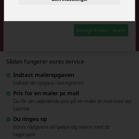
FRAFLYTNINGSPAKKE:
Beregn Prisen - Gratis
Sådan fungerer vores service
Indtast maleropgaven
Indtast din opgave i beregneren
Pris for en maler pr. mail
Du får din vejledende pris på en maler pr. mail med det
samme
Du ringes op
Vores rådgivere vil hjælpe dig videre med dit
tagprojekt