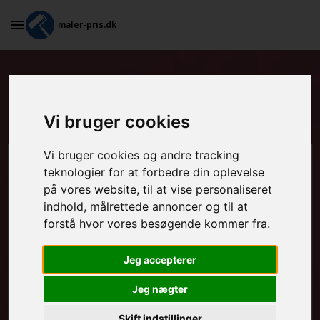
maler-pris.dk
Tapetsering og efterfølgende
maling i Augustenborg
Vi bruger cookies
Vi bruger cookies og andre tracking
Beregn prisen her
teknologier for at forbedre din oplevelse
på vores website, til at vise personaliseret
indhold, målrettede annoncer og til at
MALEROPGAVER - INDVENDIGT:
forstå hvor vores besøgende kommer fra.
Jeg accepterer
MALEROPGAVER - UDVENDIGT:
Jeg nægter
Skift indstillinger