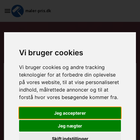
maler-pris.dk
Tapetsering og efterfølgende
maling i Agedrup
Vi bruger cookies
Vi bruger cookies og andre tracking
Beregn prisen her
teknologier for at forbedre din oplevelse
på vores website, til at vise personaliseret
indhold, målrettede annoncer og til at
MALEROPGAVER - INDVENDIGT:
forstå hvor vores besøgende kommer fra.
Jeg accepterer
MALEROPGAVER - UDVENDIGT:
Jeg nægter
Skift indstillinger