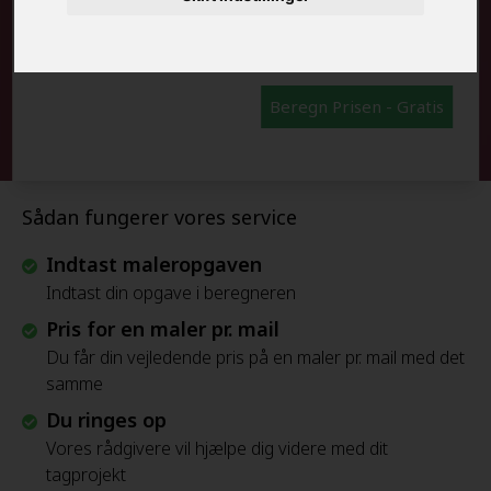
FRAFLYTNINGSPAKKE:
Beregn Prisen - Gratis
Sådan fungerer vores service
Indtast maleropgaven
Indtast din opgave i beregneren
Pris for en maler pr. mail
Du får din vejledende pris på en maler pr. mail med det
samme
Du ringes op
Vores rådgivere vil hjælpe dig videre med dit
tagprojekt