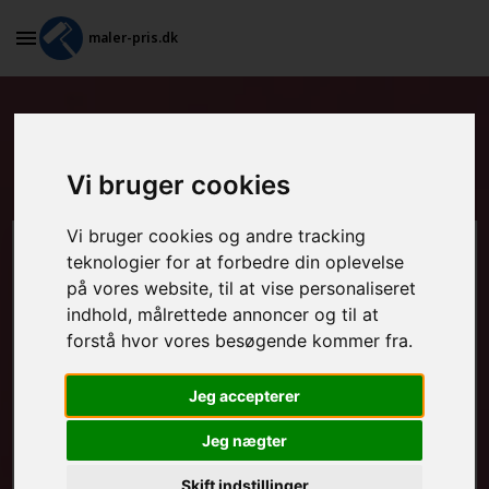
maler-pris.dk
Tapetsering og efterfølgende
maling i Aakirkeby
Vi bruger cookies
Vi bruger cookies og andre tracking
Beregn prisen her
teknologier for at forbedre din oplevelse
på vores website, til at vise personaliseret
indhold, målrettede annoncer og til at
MALEROPGAVER - INDVENDIGT:
forstå hvor vores besøgende kommer fra.
Jeg accepterer
MALEROPGAVER - UDVENDIGT:
Jeg nægter
Skift indstillinger