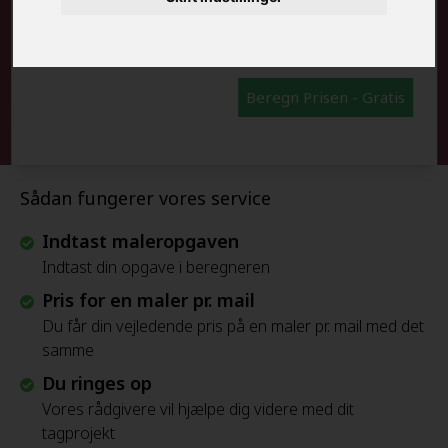
FRAFLYTNINGSPAKKE:
Beregn Prisen - Gratis
Sådan fungerer vores service
Indtast maleropgaven
Indtast din opgave i beregneren
Pris for en maler pr. mail
Du får din vejledende pris på en maler pr. mail med det
samme
Du ringes op
Vores rådgivere vil hjælpe dig videre med dit
tagprojekt