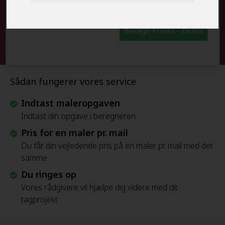
Beregn Prisen - Gratis
Sådan fungerer vores service
Indtast maleropgaven
Indtast din opgave i beregneren
Pris for en maler pr. mail
Du får din vejledende pris på en maler pr. mail med det
samme
Du ringes op
Vores rådgivere vil hjælpe dig videre med dit
tagprojekt