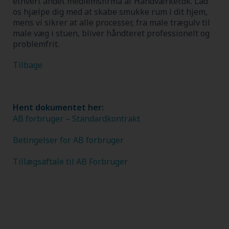
ethvert andet medlemsfirma af Håndværker.dk.
Lad
os hjælpe dig med at skabe smukke rum i dit hjem,
mens vi sikrer at alle processer, fra male trægulv til
male væg i stuen, bliver håndteret professionelt og
problemfrit.
Tilbage
Hent dokumentet her:
AB forbruger – Standardkontrakt
Betingelser for AB forbruger
Tillægsaftale til AB Forbruger