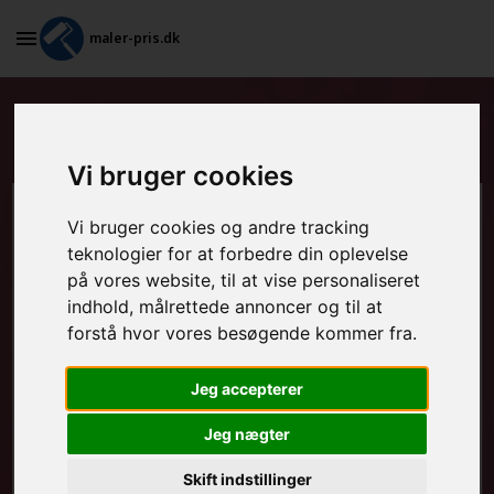
maler-pris.dk
Standardkontrakt i Slangerup
Vi bruger cookies
Beregn prisen her
Vi bruger cookies og andre tracking
teknologier for at forbedre din oplevelse
på vores website, til at vise personaliseret
MALEROPGAVER - INDVENDIGT:
indhold, målrettede annoncer og til at
forstå hvor vores besøgende kommer fra.
MALEROPGAVER - UDVENDIGT:
Jeg accepterer
Jeg nægter
FRAFLYTNINGSPAKKE:
Skift indstillinger