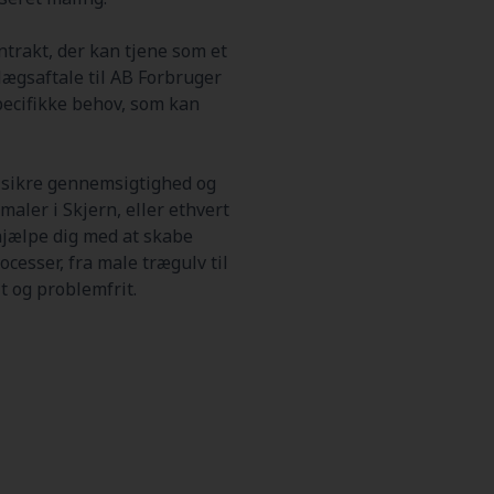
trakt, der kan tjene som et
llægsaftale til AB Forbruger
specifikke behov, som kan
t sikre gennemsigtighed og
maler i Skjern, eller ethvert
hjælpe dig med at skabe
ocesser, fra male trægulv til
t og problemfrit.