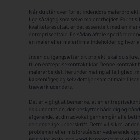
Når du står over for et indendørs malerprojekt, 
lige så vigtig som selve malerarbejdet. For at s
kvalitetsresultat, er det essentielt med en kla
entrepriseaftale. En sådan aftale specificerer n
en maler eller malerfirma indeholder, og hvor 
Inden du igangsætter dit projekt, skal du sikre
til en entreprisekontrakt klar. Denne kontrakt 
malerarbejdet, herunder maling af lejlighed, 
køkkenlåger, og selv detaljer som at male fliser
træværk udendørs.
Det er vigtigt at bemærke, at en entreprisekont
dokumentation, der beskytter både dig og hånd
afgørende, at din advokat gennemgår alle betin
den endelige underskrift. Dette vil sikre, at de
problemer eller misforståelser vedrørende opg
pris eller male med vand-baseret versus olieba