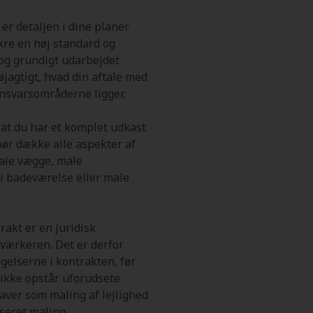
er detaljen i dine planer
ikre en høj standard og
r og grundigt udarbejdet
øjagtigt, hvad din aftale med
ansvarsområderne ligger.
, at du har et komplet udkast
bør dække alle aspekter af
male vægge, male
 i badeværelse eller male
rakt er en juridisk
værkeren. Det er derfor
gelserne i kontrakten, før
r ikke opstår uforudsete
aver som maling af lejlighed
seret maling.