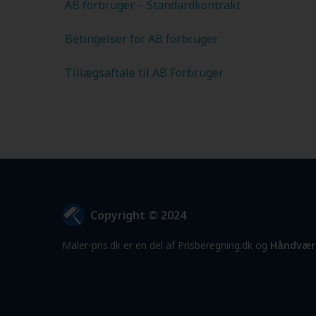
AB forbruger – Standardkontrakt
Betingelser for AB forbruger
Tillægsaftale til AB Forbruger
Copyright © 2024
Maler-pris.dk er en del af Prisberegning.dk og
Håndvær