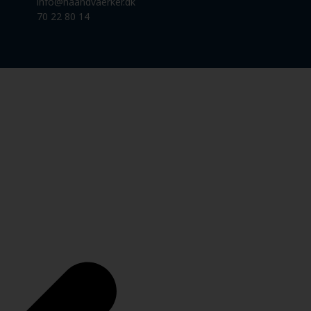
info@haandvaerker.dk
70 22 80 14