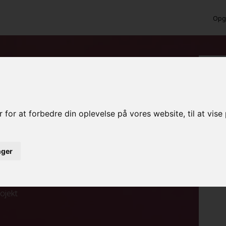
Opga
 for at forbedre din oplevelse på vores website, til at vis
inger
ed det samme
rojekt