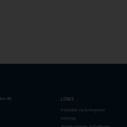
ker.dk
LINKS
Politikker og betingelser
Sitemap
Ændre cookies indtsillinger