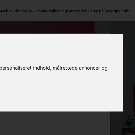
vebeskrivelser
Dokumenter
Vejledning
Om Os
Få maleren på besøg
Kontakt
e personaliseret indhold, målrettede annoncer og