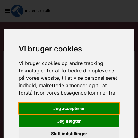
maler-pris.dk
Standardkontrakt i Rødekro
Vi bruger cookies
Beregn prisen her
Vi bruger cookies og andre tracking
teknologier for at forbedre din oplevelse
på vores website, til at vise personaliseret
MALEROPGAVER - INDVENDIGT:
indhold, målrettede annoncer og til at
forstå hvor vores besøgende kommer fra.
MALEROPGAVER - UDVENDIGT:
Jeg accepterer
Jeg nægter
FRAFLYTNINGSPAKKE:
Skift indstillinger