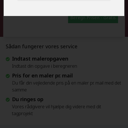
Beregn Prisen - Gratis
Sådan fungerer vores service
Indtast maleropgaven
Indtast din opgave i beregneren
Pris for en maler pr. mail
Du får din vejledende pris på en maler pr. mail med det
samme
Du ringes op
Vores rådgivere vil hjælpe dig videre med dit
tagprojekt