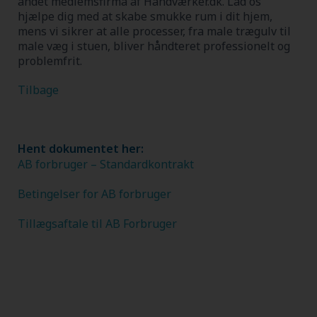
andet medlemsfirma af Håndværker.dk.
Lad os
hjælpe dig med at skabe smukke rum i dit hjem,
mens vi sikrer at alle processer, fra male trægulv til
male væg i stuen, bliver håndteret professionelt og
problemfrit.
Tilbage
Hent dokumentet her:
AB forbruger – Standardkontrakt
Betingelser for AB forbruger
Tillægsaftale til AB Forbruger