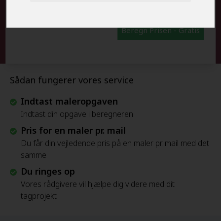
Beregn Prisen - Gratis
Sådan fungerer vores service
Indtast maleropgaven
Indtast din opgave i beregneren
Pris for en maler pr. mail
Du får din vejledende pris på en maler pr. mail med det
samme
Du ringes op
Vores rådgivere vil hjælpe dig videre med dit
tagprojekt