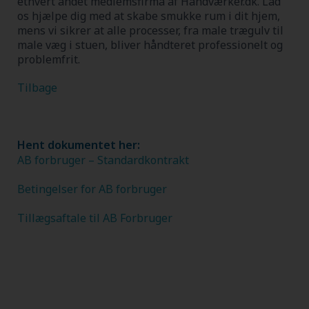
ethvert andet medlemsfirma af Håndværker.dk.
Lad
os hjælpe dig med at skabe smukke rum i dit hjem,
mens vi sikrer at alle processer, fra male trægulv til
male væg i stuen, bliver håndteret professionelt og
problemfrit.
Tilbage
Hent dokumentet her:
AB forbruger – Standardkontrakt
Betingelser for AB forbruger
Tillægsaftale til AB Forbruger