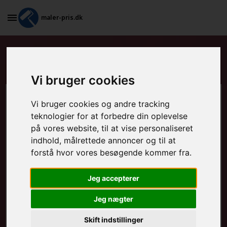
maler-pris.dk
Standardkontrakt i Løgumkloster
Vi bruger cookies
Beregn prisen her
Vi bruger cookies og andre tracking
teknologier for at forbedre din oplevelse
på vores website, til at vise personaliseret
MALEROPGAVER - INDVENDIGT:
indhold, målrettede annoncer og til at
forstå hvor vores besøgende kommer fra.
MALEROPGAVER - UDVENDIGT:
Jeg accepterer
Jeg nægter
FRAFLYTNINGSPAKKE:
Skift indstillinger