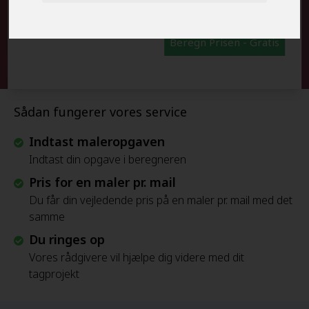
Beregn Prisen - Gratis
Sådan fungerer vores service
Indtast maleropgaven
Indtast din opgave i beregneren
Pris for en maler pr. mail
Du får din vejledende pris på en maler pr. mail med det
samme
Du ringes op
Vores rådgivere vil hjælpe dig videre med dit
tagprojekt