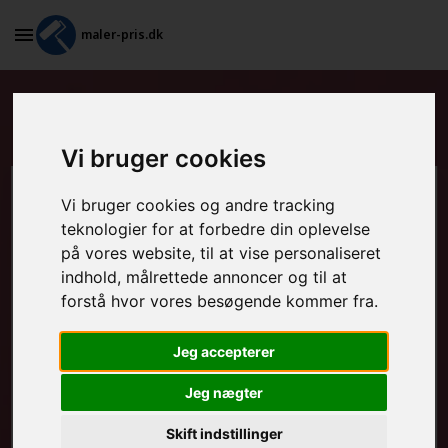
maler-pris.dk
Standardkontrakt i Liseleje
Vi bruger cookies
Beregn prisen her
Vi bruger cookies og andre tracking
teknologier for at forbedre din oplevelse
på vores website, til at vise personaliseret
MALEROPGAVER - INDVENDIGT:
indhold, målrettede annoncer og til at
forstå hvor vores besøgende kommer fra.
MALEROPGAVER - UDVENDIGT:
Jeg accepterer
Jeg nægter
FRAFLYTNINGSPAKKE:
Skift indstillinger