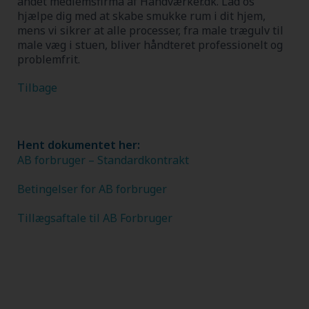
andet medlemsfirma af Håndværker.dk.
Lad os
hjælpe dig med at skabe smukke rum i dit hjem,
mens vi sikrer at alle processer, fra male trægulv til
male væg i stuen, bliver håndteret professionelt og
problemfrit.
Tilbage
Hent dokumentet her:
AB forbruger – Standardkontrakt
Betingelser for AB forbruger
Tillægsaftale til AB Forbruger