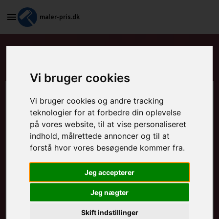
maler-pris.dk
Standardkontrakt i Kværndrup
Vi bruger cookies
Beregn prisen her
Vi bruger cookies og andre tracking
teknologier for at forbedre din oplevelse
på vores website, til at vise personaliseret
MALEROPGAVER - INDVENDIGT:
indhold, målrettede annoncer og til at
forstå hvor vores besøgende kommer fra.
MALEROPGAVER - UDVENDIGT:
Jeg accepterer
Jeg nægter
FRAFLYTNINGSPAKKE:
Skift indstillinger