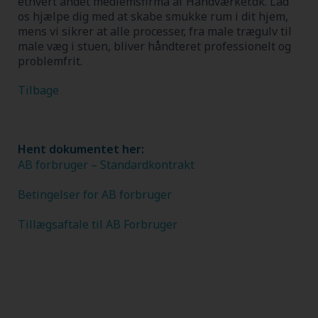
ethvert andet medlemsfirma af Håndværker.dk.
Lad
os hjælpe dig med at skabe smukke rum i dit hjem,
mens vi sikrer at alle processer, fra male trægulv til
male væg i stuen, bliver håndteret professionelt og
problemfrit.
Tilbage
Hent dokumentet her:
AB forbruger – Standardkontrakt
Betingelser for AB forbruger
Tillægsaftale til AB Forbruger