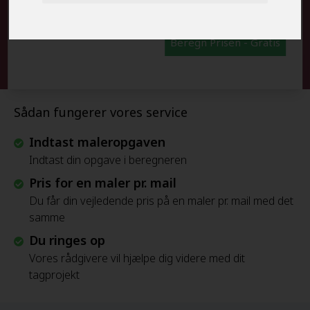
Beregn Prisen - Gratis
Sådan fungerer vores service
Indtast maleropgaven
Indtast din opgave i beregneren
Pris for en maler pr. mail
Du får din vejledende pris på en maler pr. mail med det
samme
Du ringes op
Vores rådgivere vil hjælpe dig videre med dit
tagprojekt