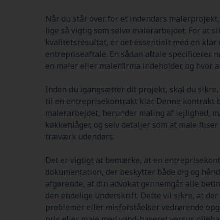
Når du står over for et indendørs malerprojekt, 
lige så vigtig som selve malerarbejdet. For at s
kvalitetsresultat, er det essentielt med en kla
entrepriseaftale. En sådan aftale specificerer n
en maler eller malerfirma indeholder, og hvor 
Inden du igangsætter dit projekt, skal du sikre
til en entreprisekontrakt klar. Denne kontrakt 
malerarbejdet, herunder maling af lejlighed, 
køkkenlåger, og selv detaljer som at male fliser
træværk udendørs.
Det er vigtigt at bemærke, at en entreprisekont
dokumentation, der beskytter både dig og hånd
afgørende, at din advokat gennemgår alle betin
den endelige underskrift. Dette vil sikre, at de
problemer eller misforståelser vedrørende opg
pris eller male med vand-baseret versus olieba