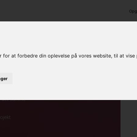
Opga
nhavn Ø
 for at forbedre din oplevelse på vores website, til at vis
inger
ed det samme
rojekt