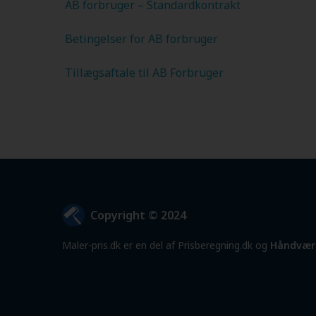
AB forbruger – Standardkontrakt
Betingelser for AB forbruger
Tillægsaftale til AB Forbruger
Copyright © 2024
Maler-pris.dk er en del af Prisberegning.dk og
Håndvær