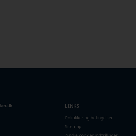
ker.dk
LINKS
Politikker og betingelser
Sitemap
Ændre cookies indtsillinger