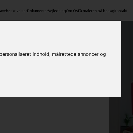
vebeskrivelser
Dokumenter
Vejledning
Om Os
Få maleren på besøg
Kontakt
e personaliseret indhold, målrettede annoncer og