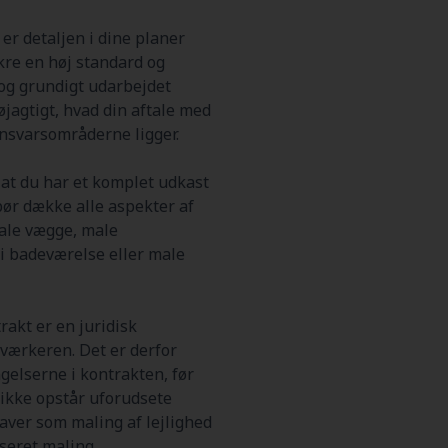
er detaljen i dine planer
ikre en høj standard og
r og grundigt udarbejdet
øjagtigt, hvad din aftale med
ansvarsområderne ligger.
, at du har et komplet udkast
bør dække alle aspekter af
male vægge, male
 i badeværelse eller male
rakt er en juridisk
værkeren. Det er derfor
gelserne i kontrakten, før
r ikke opstår uforudsete
aver som maling af lejlighed
seret maling.