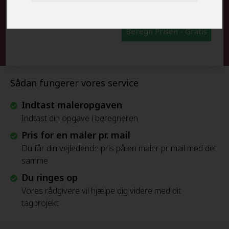
Beregn Prisen - Gratis
Sådan fungerer vores service
Indtast maleropgaven
Indtast din opgave i beregneren
Pris for en maler pr. mail
Du får din vejledende pris på en maler pr. mail med det
samme
Du ringes op
Vores rådgivere vil hjælpe dig videre med dit
tagprojekt