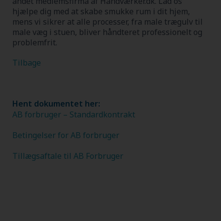
andet medlemsfirma af Håndværker.dk.
Lad os
hjælpe dig med at skabe smukke rum i dit hjem,
mens vi sikrer at alle processer, fra male trægulv til
male væg i stuen, bliver håndteret professionelt og
problemfrit.
Tilbage
Hent dokumentet her:
AB forbruger – Standardkontrakt
Betingelser for AB forbruger
Tillægsaftale til AB Forbruger