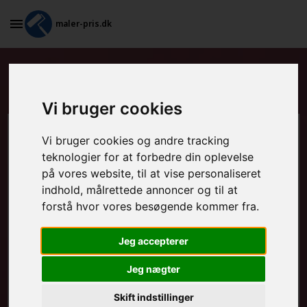
maler-pris.dk
Standardkontrakt i Hovborg
Vi bruger cookies
Beregn prisen her
Vi bruger cookies og andre tracking
teknologier for at forbedre din oplevelse
på vores website, til at vise personaliseret
MALEROPGAVER - INDVENDIGT:
indhold, målrettede annoncer og til at
forstå hvor vores besøgende kommer fra.
MALEROPGAVER - UDVENDIGT:
Jeg accepterer
Jeg nægter
FRAFLYTNINGSPAKKE:
Skift indstillinger