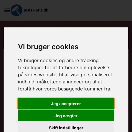
maler-pris.dk
Standardkontrakt i Højbjerg
Vi bruger cookies
Beregn prisen her
Vi bruger cookies og andre tracking
teknologier for at forbedre din oplevelse
på vores website, til at vise personaliseret
MALEROPGAVER - INDVENDIGT:
indhold, målrettede annoncer og til at
forstå hvor vores besøgende kommer fra.
MALEROPGAVER - UDVENDIGT:
Jeg accepterer
Jeg nægter
FRAFLYTNINGSPAKKE:
Skift indstillinger