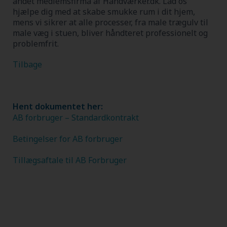
andet medlemsfirma af Håndværker.dk.
Lad os
hjælpe dig med at skabe smukke rum i dit hjem,
mens vi sikrer at alle processer, fra male trægulv til
male væg i stuen, bliver håndteret professionelt og
problemfrit.
Tilbage
Hent dokumentet her:
AB forbruger – Standardkontrakt
Betingelser for AB forbruger
Tillægsaftale til AB Forbruger