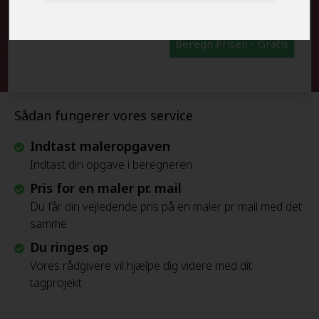
Beregn Prisen - Gratis
Sådan fungerer vores service
Indtast maleropgaven
Indtast din opgave i beregneren
Pris for en maler pr. mail
Du får din vejledende pris på en maler pr. mail med det
samme
Du ringes op
Vores rådgivere vil hjælpe dig videre med dit
tagprojekt