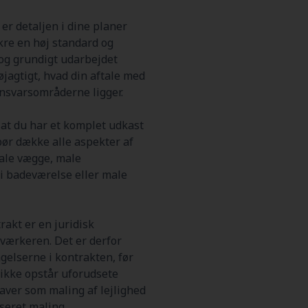
er detaljen i dine planer
ikre en høj standard og
r og grundigt udarbejdet
øjagtigt, hvad din aftale med
ansvarsområderne ligger.
, at du har et komplet udkast
bør dække alle aspekter af
male vægge, male
 i badeværelse eller male
rakt er en juridisk
værkeren. Det er derfor
gelserne i kontrakten, før
r ikke opstår uforudsete
aver som maling af lejlighed
seret maling.