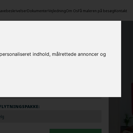
vebeskrivelser
Dokumenter
Vejledning
Om Os
Få maleren på besøg
Kontakt
egn prisen her
e personaliseret indhold, målrettede annoncer og
EROPGAVER - INDVENDIGT:
EROPGAVER - UDVENDIGT:
FLYTNINGSPAKKE: