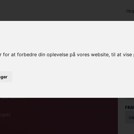
Opga
ng
Ber
 for at forbedre din oplevelse på vores website, til at vis
MAL
inger
MAL
ed det samme
FRA
rojekt