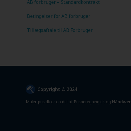
AB forbruger – Standardkontrakt
Betingelser for AB forbruger
Tillægsaftale til AB Forbruger
Copyright © 2024
Maler-pris.dk er en del af Prisberegning.dk og
Håndvær