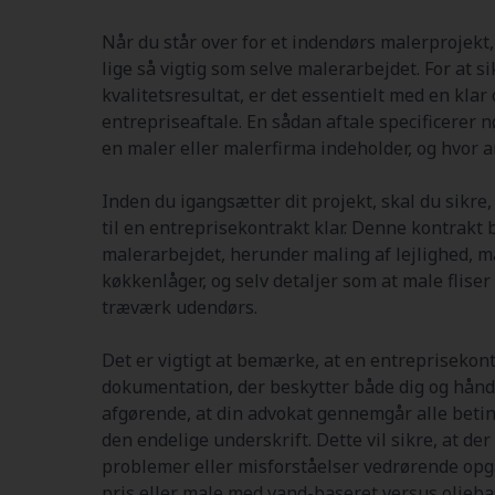
Når du står over for et indendørs malerprojekt, 
lige så vigtig som selve malerarbejdet. For at s
kvalitetsresultat, er det essentielt med en kla
entrepriseaftale. En sådan aftale specificerer n
en maler eller malerfirma indeholder, og hvor 
Inden du igangsætter dit projekt, skal du sikre
til en entreprisekontrakt klar. Denne kontrakt 
malerarbejdet, herunder maling af lejlighed, 
køkkenlåger, og selv detaljer som at male fliser
træværk udendørs.
Det er vigtigt at bemærke, at en entreprisekont
dokumentation, der beskytter både dig og hånd
afgørende, at din advokat gennemgår alle betin
den endelige underskrift. Dette vil sikre, at de
problemer eller misforståelser vedrørende opg
pris eller male med vand-baseret versus olieba