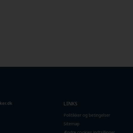
ker.dk
LINKS
Politikker og betingelser
Sitemap
Ændre cookies indtsillinger