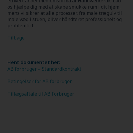
ethvert andet medlemsfirma af Håndværker.dk.
Lad
os hjælpe dig med at skabe smukke rum i dit hjem,
mens vi sikrer at alle processer, fra male trægulv til
male væg i stuen, bliver håndteret professionelt og
problemfrit.
Tilbage
Hent dokumentet her:
AB forbruger – Standardkontrakt
Betingelser for AB forbruger
Tillægsaftale til AB Forbruger