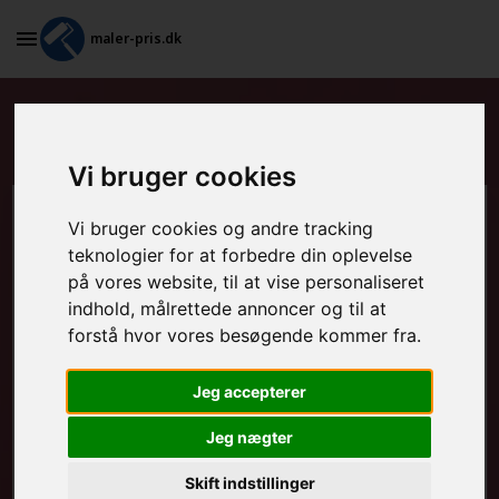
maler-pris.dk
Standardkontrakt i Glamsbjerg
Vi bruger cookies
Beregn prisen her
Vi bruger cookies og andre tracking
teknologier for at forbedre din oplevelse
på vores website, til at vise personaliseret
MALEROPGAVER - INDVENDIGT:
indhold, målrettede annoncer og til at
forstå hvor vores besøgende kommer fra.
MALEROPGAVER - UDVENDIGT:
Jeg accepterer
Jeg nægter
FRAFLYTNINGSPAKKE:
Skift indstillinger