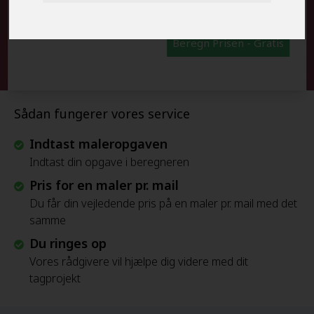
Beregn Prisen - Gratis
Sådan fungerer vores service
Indtast maleropgaven
Indtast din opgave i beregneren
Pris for en maler pr. mail
Du får din vejledende pris på en maler pr. mail med det
samme
Du ringes op
Vores rådgivere vil hjælpe dig videre med dit
tagprojekt