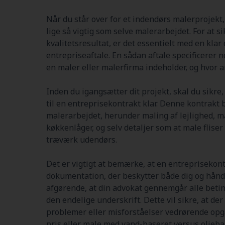
Når du står over for et indendørs malerprojekt, 
lige så vigtig som selve malerarbejdet. For at s
kvalitetsresultat, er det essentielt med en kla
entrepriseaftale. En sådan aftale specificerer n
en maler eller malerfirma indeholder, og hvor 
Inden du igangsætter dit projekt, skal du sikre
til en entreprisekontrakt klar. Denne kontrakt 
malerarbejdet, herunder maling af lejlighed, 
køkkenlåger, og selv detaljer som at male fliser
træværk udendørs.
Det er vigtigt at bemærke, at en entreprisekont
dokumentation, der beskytter både dig og hånd
afgørende, at din advokat gennemgår alle betin
den endelige underskrift. Dette vil sikre, at de
problemer eller misforståelser vedrørende opg
pris eller male med vand-baseret versus olieba