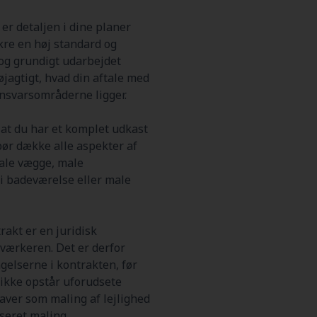
er detaljen i dine planer
ikre en høj standard og
r og grundigt udarbejdet
øjagtigt, hvad din aftale med
ansvarsområderne ligger.
, at du har et komplet udkast
bør dække alle aspekter af
male vægge, male
 i badeværelse eller male
rakt er en juridisk
værkeren. Det er derfor
gelserne i kontrakten, før
r ikke opstår uforudsete
aver som maling af lejlighed
seret maling.