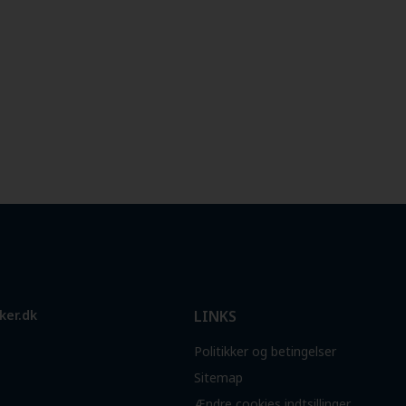
ker.dk
LINKS
Politikker og betingelser
Sitemap
Ændre cookies indtsillinger