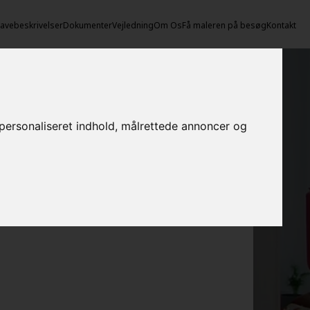
vebeskrivelser
Dokumenter
Vejledning
Om Os
Få maleren på besøg
Kontakt
e personaliseret indhold, målrettede annoncer og