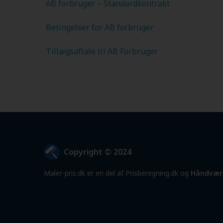
AB forbruger – Standardkontrakt
Betingelser for AB forbruger
Tillægsaftale til AB Forbruger
Copyright © 2024
Maler-pris.dk er en del af Prisberegning.dk og
Håndvær