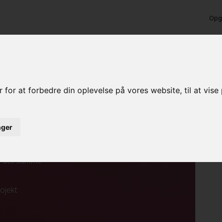
Opga
ten
 for at forbedre din oplevelse på vores website, til at vis
inger
ed det samme
rojekt