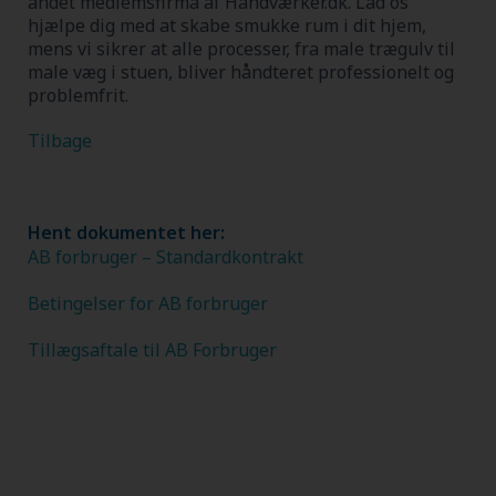
andet medlemsfirma af Håndværker.dk.
Lad os
hjælpe dig med at skabe smukke rum i dit hjem,
mens vi sikrer at alle processer, fra male trægulv til
male væg i stuen, bliver håndteret professionelt og
problemfrit.
Tilbage
Hent dokumentet her:
AB forbruger – Standardkontrakt
Betingelser for AB forbruger
Tillægsaftale til AB Forbruger