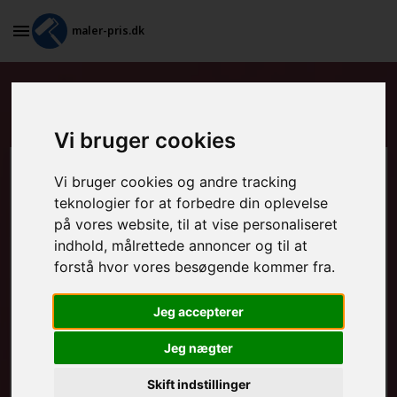
maler-pris.dk
Standardkontrakt i Brande
Vi bruger cookies
Beregn prisen her
Vi bruger cookies og andre tracking
teknologier for at forbedre din oplevelse
på vores website, til at vise personaliseret
MALEROPGAVER - INDVENDIGT:
indhold, målrettede annoncer og til at
forstå hvor vores besøgende kommer fra.
MALEROPGAVER - UDVENDIGT:
Jeg accepterer
Jeg nægter
FRAFLYTNINGSPAKKE:
Skift indstillinger