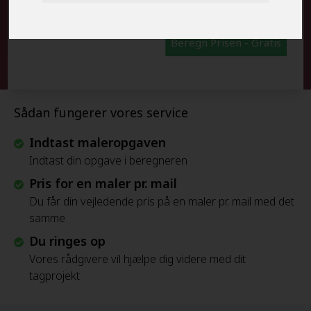
Beregn Prisen - Gratis
Sådan fungerer vores service
Indtast maleropgaven
Indtast din opgave i beregneren
Pris for en maler pr. mail
Du får din vejledende pris på en maler pr. mail med det
samme
Du ringes op
Vores rådgivere vil hjælpe dig videre med dit
tagprojekt