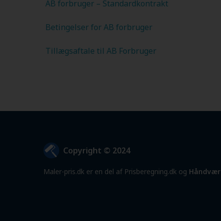
AB forbruger – Standardkontrakt
Betingelser for AB forbruger
Tillægsaftale til AB Forbruger
Copyright © 2024
Maler-pris.dk er en del af Prisberegning.dk og
Håndvær