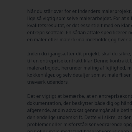
Når du står over for et indendørs malerprojekt, 
lige så vigtig som selve malerarbejdet. For at s
kvalitetsresultat, er det essentielt med en kla
entrepriseaftale. En sådan aftale specificerer n
en maler eller malerfirma indeholder, og hvor 
Inden du igangsætter dit projekt, skal du sikre
til en entreprisekontrakt klar. Denne kontrakt 
malerarbejdet, herunder maling af lejlighed, 
køkkenlåger, og selv detaljer som at male fliser
træværk udendørs.
Det er vigtigt at bemærke, at en entreprisekont
dokumentation, der beskytter både dig og hånd
afgørende, at din advokat gennemgår alle betin
den endelige underskrift. Dette vil sikre, at de
problemer eller misforståelser vedrørende opg
pris eller male med vand-baseret versus olieba