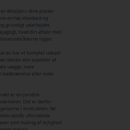
er detaljen i dine planer
ikre en høj standard og
r og grundigt udarbejdet
øjagtigt, hvad din aftale med
ansvarsområderne ligger.
, at du har et komplet udkast
bør dække alle aspekter af
male vægge, male
 i badeværelse eller male
rakt er en juridisk
værkeren. Det er derfor
gelserne i kontrakten, før
r ikke opstår uforudsete
aver som maling af lejlighed
seret maling.