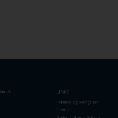
ker.dk
LINKS
Politikker og betingelser
Sitemap
Ændre cookies indtsillinger