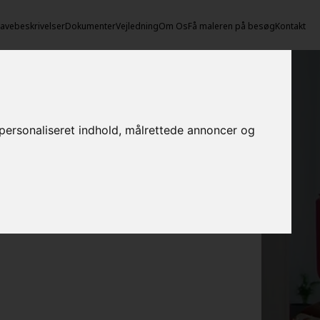
vebeskrivelser
Dokumenter
Vejledning
Om Os
Få maleren på besøg
Kontakt
e personaliseret indhold, målrettede annoncer og