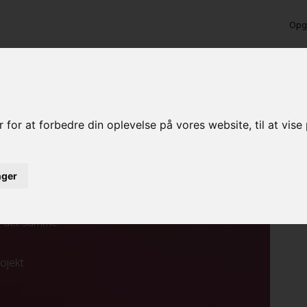
Opga
and
 for at forbedre din oplevelse på vores website, til at vis
inger
ed det samme
rojekt