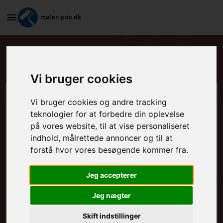
maler-pris.dk
Standardkontrakt i Borup
Vi bruger cookies
Beregn prisen her
Vi bruger cookies og andre tracking
teknologier for at forbedre din oplevelse
på vores website, til at vise personaliseret
MALEROPGAVER - INDVENDIGT:
indhold, målrettede annoncer og til at
forstå hvor vores besøgende kommer fra.
MALEROPGAVER - UDVENDIGT:
Jeg accepterer
Jeg nægter
FRAFLYTNINGSPAKKE:
Skift indstillinger