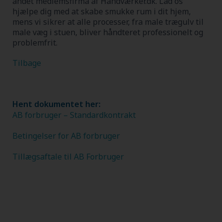
andet medlemsfirma af Håndværker.dk.
Lad os
hjælpe dig med at skabe smukke rum i dit hjem,
mens vi sikrer at alle processer, fra male trægulv til
male væg i stuen, bliver håndteret professionelt og
problemfrit.
Tilbage
Hent dokumentet her:
AB forbruger – Standardkontrakt
Betingelser for AB forbruger
Tillægsaftale til AB Forbruger