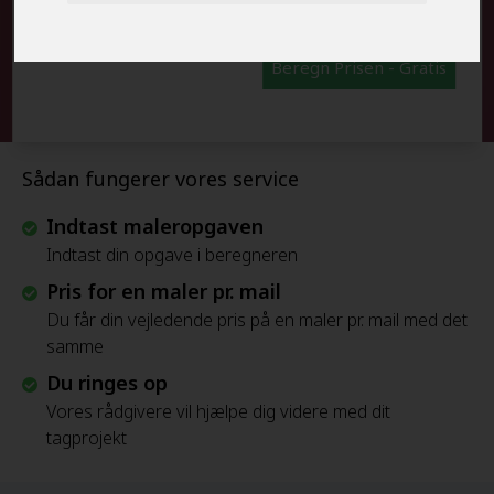
Beregn Prisen - Gratis
Sådan fungerer vores service
Indtast maleropgaven
Indtast din opgave i beregneren
Pris for en maler pr. mail
Du får din vejledende pris på en maler pr. mail med det
samme
Du ringes op
Vores rådgivere vil hjælpe dig videre med dit
tagprojekt