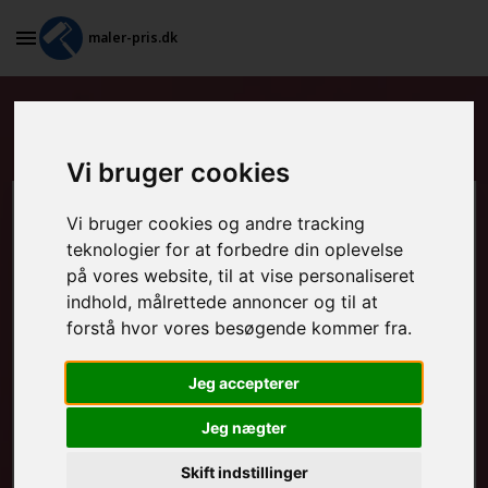
maler-pris.dk
Standardkontrakt i Bolderslev
Vi bruger cookies
Beregn prisen her
Vi bruger cookies og andre tracking
teknologier for at forbedre din oplevelse
på vores website, til at vise personaliseret
MALEROPGAVER - INDVENDIGT:
indhold, målrettede annoncer og til at
forstå hvor vores besøgende kommer fra.
MALEROPGAVER - UDVENDIGT:
Jeg accepterer
Jeg nægter
FRAFLYTNINGSPAKKE:
Skift indstillinger