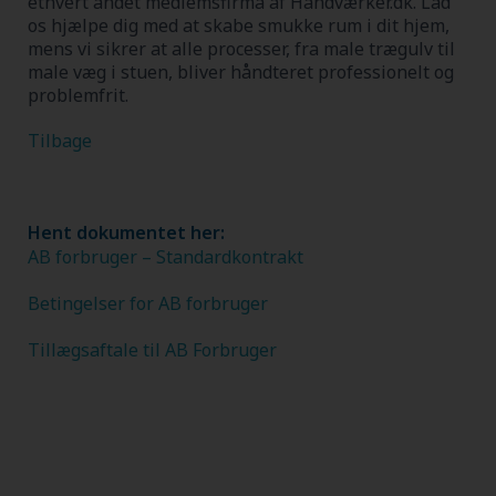
ethvert andet medlemsfirma af Håndværker.dk.
Lad
os hjælpe dig med at skabe smukke rum i dit hjem,
mens vi sikrer at alle processer, fra male trægulv til
male væg i stuen, bliver håndteret professionelt og
problemfrit.
Tilbage
Hent dokumentet her:
AB forbruger – Standardkontrakt
Betingelser for AB forbruger
Tillægsaftale til AB Forbruger