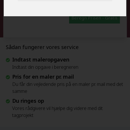
Beregn Prisen - Gratis
Sådan fungerer vores service
Indtast maleropgaven
Indtast din opgave i beregneren
Pris for en maler pr. mail
Du får din vejledende pris på en maler pr. mail med det
samme
Du ringes op
Vores rådgivere vil hjælpe dig videre med dit
tagprojekt