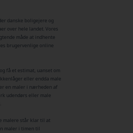
der danske boligejere og
er over hele landet. Vores
ligtende måde at indhente
es brugervenlige online
og få et estimat, uanset om
økkenlåger eller endda male
fter en maler i nærheden af
ærk udendørs eller male
.
malere står klar til at
n maler i timen til