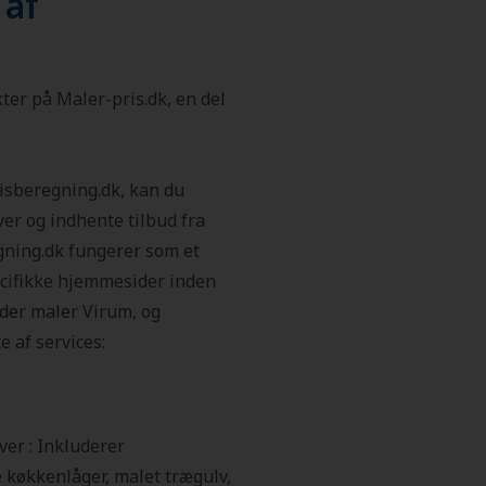
 af
kter på Maler-pris.dk, en del
risberegning.dk, kan du
er og indhente tilbud fra
gning.dk fungerer som et
cifikke hjemmesider inden
nder maler
Virum
, og
e af services:
ver :
Inkluderer
 køkkenlåger, malet trægulv,