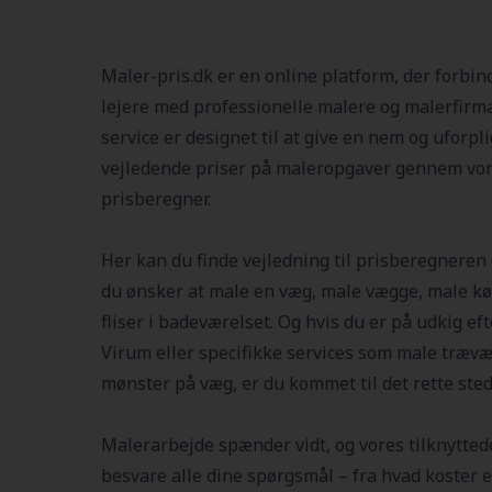
Maler-pris.dk er en online platform, der forbin
lejere med professionelle malere og malerfirma
service er designet til at give en nem og uforp
vejledende priser på maleropgaver gennem vor
prisberegner.
Her kan du finde vejledning til prisberegneren 
du ønsker at male en væg, male vægge, male k
fliser i badeværelset. Og hvis du er på udkig e
Virum
eller specifikke services som male træv
mønster på væg, er du kommet til det rette sted
Malerarbejde spænder vidt, og vores tilknyttede 
besvare alle dine spørgsmål – fra hvad koster e