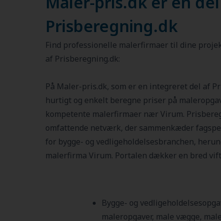
Maler-pris.dk er en del
Prisberegning.dk
Find professionelle malerfirmaer til dine proje
af Prisberegning.dk:
På Maler-pris.dk, som er en integreret del af P
hurtigt og enkelt beregne priser på maleropgav
kompetente malerfirmaer nær
Virum
. Prisbere
omfattende netværk, der sammenkæder fagspe
for bygge- og vedligeholdelsesbranchen, heru
malerfirma
Virum
. Portalen dækker en bred vift
Bygge- og vedligeholdelsesopga
maleropgaver, male vægge, male