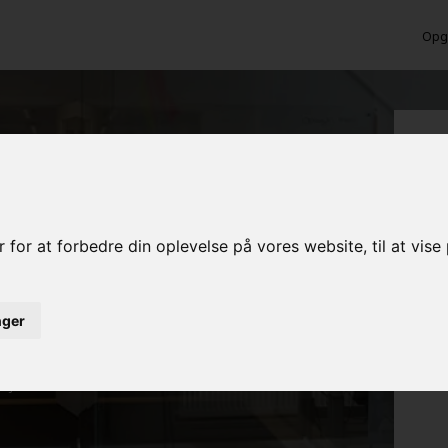
Opga
 for at forbedre din oplevelse på vores website, til at vis
inger
ed det samme
rojekt