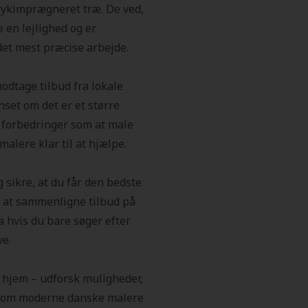
trykimprægneret træ. De ved,
 en lejlighed og er
 det mest præcise arbejde.
odtage tilbud fra lokale
nset om det er et større
å forbedringer som at male
alere klar til at hjælpe.
 sikre, at du får den bedste
il at sammenligne tilbud på
da hvis du bare søger efter
ve.
t hjem – udforsk muligheder,
 som moderne danske malere