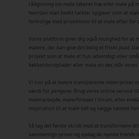
rådgivning om male lakeret træ eller male på 
hvordan man bedst tackler opgaver som at male
fortrolige med projektorer til at male efter for
Vores platform giver dig også mulighed for at m
malere, der kan give din bolig et friskt pust. Ua
projekt som at male et hus udvendigt eller sm
køkkenbordplader eller male en dør, står vores m
Vi tror på at levere transparente malerpriser og
værdi for pengene. Brug vores online service t
malerarbejde, malerfirmaer i
Virum
, eller end
inspiration til at male loft og vægge samme far
Så tag det første skridt mod at transformere di
sammenlign priser og opdag de nyeste trends