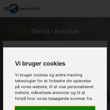
maler-pris.dk
Om Os i Roskilde
Beregn prisen her
Vi bruger cookies
MALEROPGAVER - INDVENDIGT:
Vi bruger cookies og andre tracking
teknologier for at forbedre din oplevelse
MALEROPGAVER - UDVENDIGT:
på vores website, til at vise personaliseret
indhold, målrettede annoncer og til at
forstå hvor vores besøgende kommer fra.
FRAFLYTNINGSPAKKE: