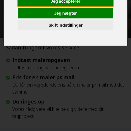
Jeg accepterer
Jeg nægter
Beregn Prisen - Gratis
Skift indstillinger
Sådan fungerer vores service
Indtast maleropgaven
Indtast din opgave i beregneren
Pris for en maler pr. mail
Du får din vejledende pris på en maler pr. mail med det
samme
Du ringes op
Vores rådgivere vil hjælpe dig videre med dit
tagprojekt