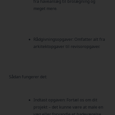
fra haveanlæg til brolægning og
meget mere.
Rådgivningsopgaver:
Omfatter alt fra
arkitektopgaver til revisoropgaver.
Sådan fungerer det:
Indtast opgaven: Fortæl os om dit
projekt – det kunne være at male en
væg eller forvandle et badeværelse