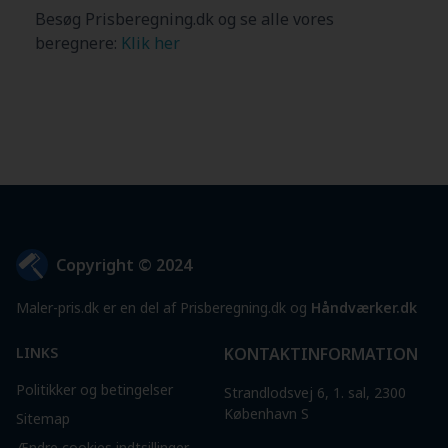
Besøg Prisberegning.dk og se alle vores
beregnere:
Klik her
Copyright © 2024
Maler-pris.dk er en del af Prisberegning.dk og
Håndværker.dk
LINKS
KONTAKTINFORMATION
Politikker og betingelser
Strandlodsvej 6, 1. sal, 2300
København S
Sitemap
Ændre cookies indtsillinger