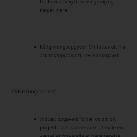
fra haveanlæg til brolægning og
meget mere.
Rådgivningsopgaver:
Omfatter alt fra
arkitektopgaver til revisoropgaver.
Sådan fungerer det:
Indtast opgaven: Fortæl os om dit
projekt – det kunne være at male en
væg eller forvandle et badeværelse