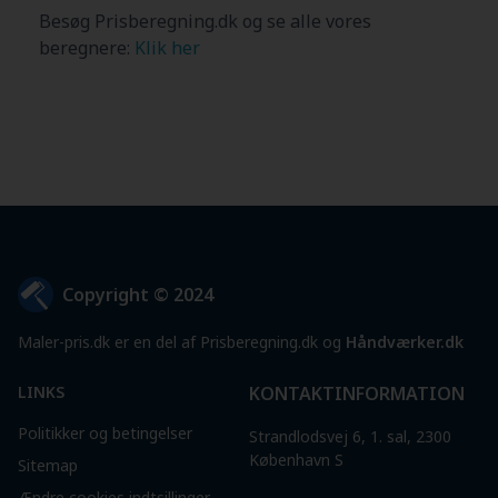
Besøg Prisberegning.dk og se alle vores
beregnere:
Klik her
Copyright © 2024
Maler-pris.dk er en del af Prisberegning.dk og
Håndværker.dk
LINKS
KONTAKTINFORMATION
Politikker og betingelser
Strandlodsvej 6, 1. sal, 2300
København S
Sitemap
Ændre cookies indtsillinger