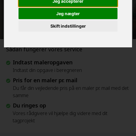
Jeg accepterer
Jeg nægter
Beregn Prisen - Gratis
Skift indstillinger
Sådan fungerer vores service
Indtast maleropgaven
Indtast din opgave i beregneren
Pris for en maler pr. mail
Du får din vejledende pris på en maler pr. mail med det
samme
Du ringes op
Vores rådgivere vil hjælpe dig videre med dit
tagprojekt