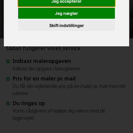
Jeg accepterer
Jeg nægter
Beregn Prisen - Gratis
Skift indstillinger
Sådan fungerer vores service
Indtast maleropgaven
Indtast din opgave i beregneren
Pris for en maler pr. mail
Du får din vejledende pris på en maler pr. mail med det
samme
Du ringes op
Vores rådgivere vil hjælpe dig videre med dit
tagprojekt