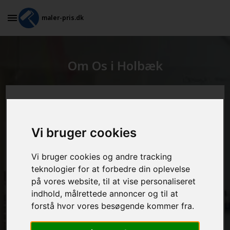
maler-pris.dk
Om Os i Holbæk
Beregn prisen her
Vi bruger cookies
MALEROPGAVER - INDVENDIGT:
Vi bruger cookies og andre tracking
teknologier for at forbedre din oplevelse
MALEROPGAVER - UDVENDIGT:
på vores website, til at vise personaliseret
indhold, målrettede annoncer og til at
forstå hvor vores besøgende kommer fra.
FRAFLYTNINGSPAKKE: