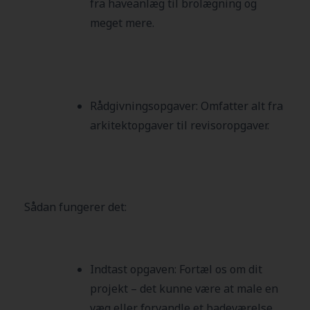
fra haveanlæg til brolægning og
meget mere.
Rådgivningsopgaver:
Omfatter alt fra
arkitektopgaver til revisoropgaver.
Sådan fungerer det:
Indtast opgaven: Fortæl os om dit
projekt – det kunne være at male en
væg eller forvandle et badeværelse