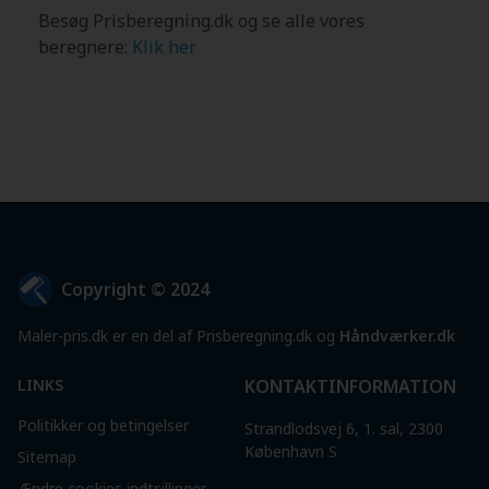
Besøg Prisberegning.dk og se alle vores
beregnere:
Klik her
Copyright © 2024
Maler-pris.dk er en del af Prisberegning.dk og
Håndværker.dk
LINKS
KONTAKTINFORMATION
Politikker og betingelser
Strandlodsvej 6, 1. sal, 2300
København S
Sitemap
Ændre cookies indtsillinger