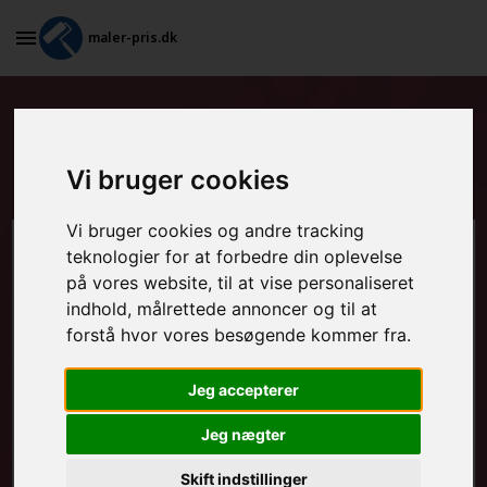
maler-pris.dk
Maling af stakit og udendørs
møbler i Skørping
Vi bruger cookies
Vi bruger cookies og andre tracking
teknologier for at forbedre din oplevelse
Beregn prisen her
på vores website, til at vise personaliseret
indhold, målrettede annoncer og til at
MALEROPGAVER - INDVENDIGT:
forstå hvor vores besøgende kommer fra.
Jeg accepterer
MALEROPGAVER - UDVENDIGT:
Jeg nægter
Skift indstillinger