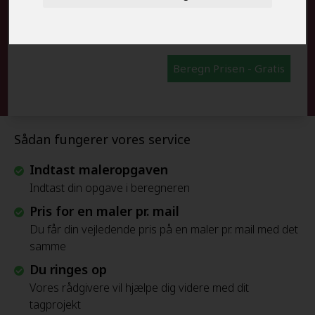
FRAFLYTNINGSPAKKE:
Beregn Prisen - Gratis
Sådan fungerer vores service
Indtast maleropgaven
Indtast din opgave i beregneren
Pris for en maler pr. mail
Du får din vejledende pris på en maler pr. mail med det
samme
Du ringes op
Vores rådgivere vil hjælpe dig videre med dit
tagprojekt