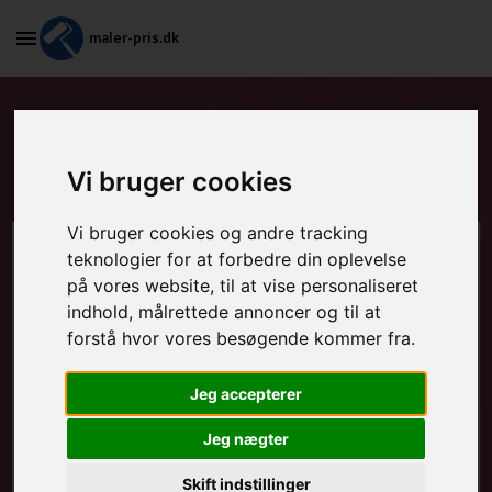
maler-pris.dk
Maling af stakit og udendørs
møbler i Pandrup
Vi bruger cookies
Vi bruger cookies og andre tracking
teknologier for at forbedre din oplevelse
Beregn prisen her
på vores website, til at vise personaliseret
indhold, målrettede annoncer og til at
MALEROPGAVER - INDVENDIGT:
forstå hvor vores besøgende kommer fra.
Jeg accepterer
MALEROPGAVER - UDVENDIGT:
Jeg nægter
Skift indstillinger