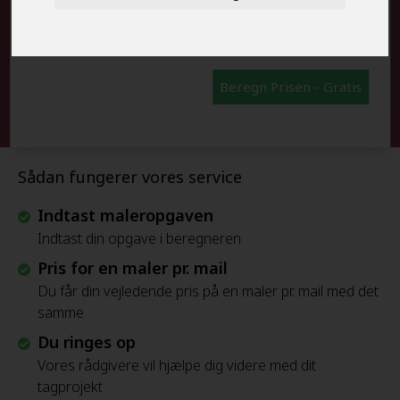
FRAFLYTNINGSPAKKE:
Beregn Prisen - Gratis
Sådan fungerer vores service
Indtast maleropgaven
Indtast din opgave i beregneren
Pris for en maler pr. mail
Du får din vejledende pris på en maler pr. mail med det
samme
Du ringes op
Vores rådgivere vil hjælpe dig videre med dit
tagprojekt