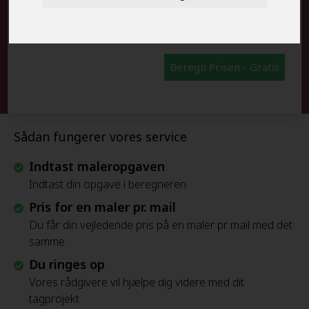
FRAFLYTNINGSPAKKE:
Beregn Prisen - Gratis
Sådan fungerer vores service
Indtast maleropgaven
Indtast din opgave i beregneren
Pris for en maler pr. mail
Du får din vejledende pris på en maler pr. mail med det
samme
Du ringes op
Vores rådgivere vil hjælpe dig videre med dit
tagprojekt