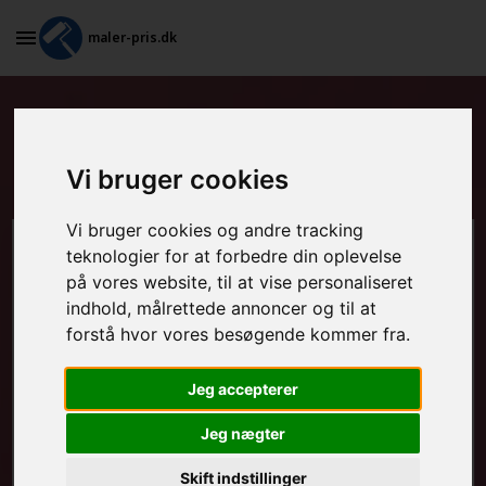
maler-pris.dk
Maling af stakit og udendørs
møbler i Ørnhøj
Vi bruger cookies
Vi bruger cookies og andre tracking
teknologier for at forbedre din oplevelse
Beregn prisen her
på vores website, til at vise personaliseret
indhold, målrettede annoncer og til at
MALEROPGAVER - INDVENDIGT:
forstå hvor vores besøgende kommer fra.
Jeg accepterer
MALEROPGAVER - UDVENDIGT:
Jeg nægter
Skift indstillinger