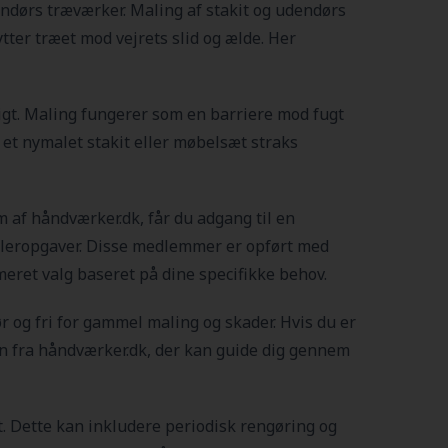
endørs træværker. Maling af stakit og udendørs
ytter træet mod vejrets slid og ælde. Her
igt. Maling fungerer som en barriere mod fugt
 et nymalet stakit eller møbelsæt straks
m af håndværker.dk, får du adgang til en
 maleropgaver. Disse medlemmer er opført med
rmeret valg baseret på dine specifikke behov.
r og fri for gammel maling og skader. Hvis du er
on fra håndværker.dk, der kan guide dig gennem
at. Dette kan inkludere periodisk rengøring og