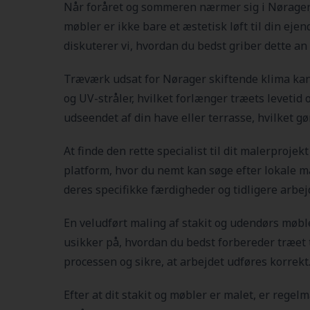
Når foråret og sommeren nærmer sig i Nørager, 
møbler er ikke bare et æstetisk løft til din eje
diskuterer vi, hvordan du bedst griber dette 
Træværk udsat for Nørager skiftende klima kan 
og UV-stråler, hvilket forlænger træets levetid
udseendet af din have eller terrasse, hvilket gør
At finde den rette specialist til dit malerproj
platform, hvor du nemt kan søge efter lokale m
deres specifikke færdigheder og tidligere arbejd
En veludført maling af stakit og udendørs møble
usikker på, hvordan du bedst forbereder træet 
processen og sikre, at arbejdet udføres korrekt
Efter at dit stakit og møbler er malet, er regel