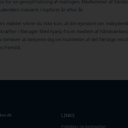
ehov for en genopfriskning af malingen. Medlemmer af håndv
 udendørs træværk i topform år efter år.
dørs møbler sikrer du ikke kun, at din ejendom ser indbyden
æfter i Nørager. Med hjælp fra et medlem af håndværker.dk 
elv behøver at bekymre dig om kvaliteten af det færdige resu
s fremtid.
ker.dk
LINKS
Politikker og betingelser