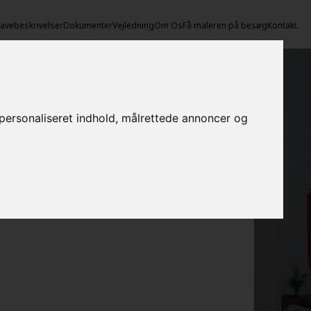
vebeskrivelser
Dokumenter
Vejledning
Om Os
Få maleren på besøg
Kontakt
e personaliseret indhold, målrettede annoncer og