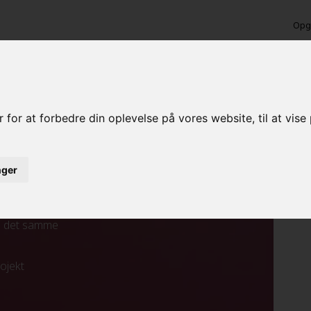
Opga
ørs møbler i Nørager
 for at forbedre din oplevelse på vores website, til at vis
inger
ed det samme
rojekt