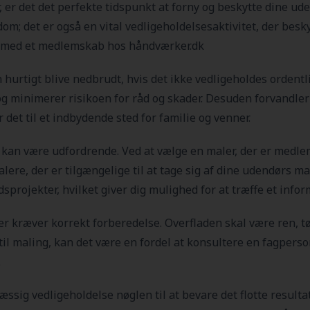
er det det perfekte tidspunkt at forny og beskytte dine ud
ndom; det er også en vital vedligeholdelsesaktivitet, der besk
an med et medlemskab hos håndværker.dk
hurtigt blive nedbrudt, hvis det ikke vedligeholdes ordentl
 og minimerer risikoen for råd og skader. Desuden forvandler
 det til et indbydende sted for familie og venner.
ekt kan være udfordrende. Ved at vælge en maler, der er medle
alere, der er tilgængelige til at tage sig af dine udendørs
sprojekter, hvilket giver dig mulighed for at træffe et info
r kræver korrekt forberedelse. Overfladen skal være ren, tø
til maling, kan det være en fordel at konsultere en fagpers
.
mæssig vedligeholdelse nøglen til at bevare det flotte result