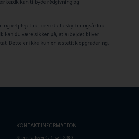
ærker.dk kan tilbyde rådgivning og
de og velplejet ud, men du beskytter også dine
kan du være sikker på, at arbejdet bliver
ltat. Dette er ikke kun en æstetisk opgradering,
KONTAKTINFORMATION
Strandlodsvej 6, 1. sal, 2300