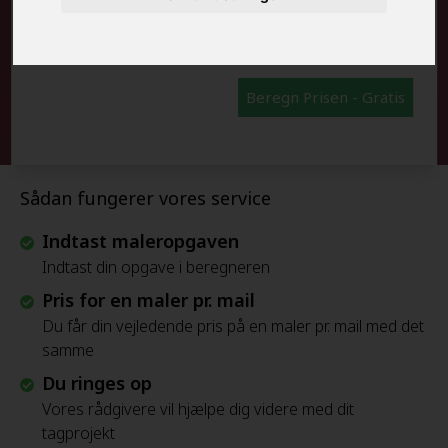
FRAFLYTNINGSPAKKE:
Beregn Prisen - Gratis
Sådan fungerer vores service
Indtast maleropgaven
Indtast din opgave i beregneren
Pris for en maler pr. mail
Du får din vejledende pris på en maler pr. mail med det
samme
Du ringes op
Vores rådgivere vil hjælpe dig videre med dit
tagprojekt