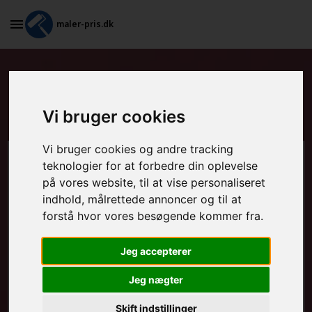
maler-pris.dk
Maling af stakit og udendørs
møbler i Hammel
Vi bruger cookies
Vi bruger cookies og andre tracking
Beregn prisen her
teknologier for at forbedre din oplevelse
på vores website, til at vise personaliseret
indhold, målrettede annoncer og til at
MALEROPGAVER - INDVENDIGT:
forstå hvor vores besøgende kommer fra.
Jeg accepterer
MALEROPGAVER - UDVENDIGT:
Jeg nægter
Skift indstillinger