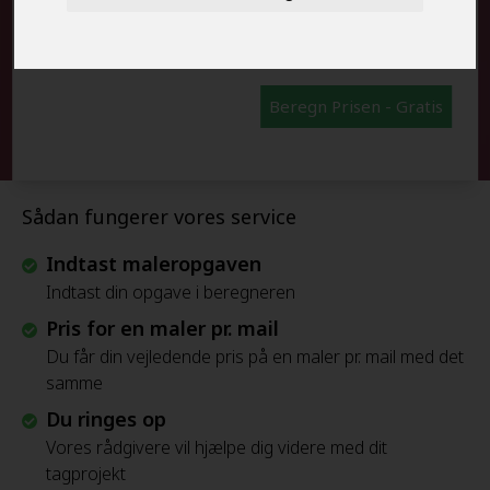
FRAFLYTNINGSPAKKE:
Beregn Prisen - Gratis
Sådan fungerer vores service
Indtast maleropgaven
Indtast din opgave i beregneren
Pris for en maler pr. mail
Du får din vejledende pris på en maler pr. mail med det
samme
Du ringes op
Vores rådgivere vil hjælpe dig videre med dit
tagprojekt