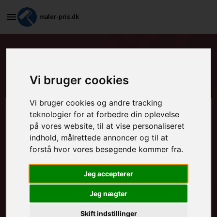
maler-pris.dk
Maling af stakit og udendørs
møbler i Ebeltoft
Vi bruger cookies
Vi bruger cookies og andre tracking
teknologier for at forbedre din oplevelse
Beregn prisen her
på vores website, til at vise personaliseret
indhold, målrettede annoncer og til at
MALEROPGAVER - INDVENDIGT:
forstå hvor vores besøgende kommer fra.
Jeg accepterer
MALEROPGAVER - UDVENDIGT:
Jeg nægter
Skift indstillinger