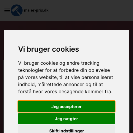
maler-pris.dk
Maling af stakit og udendørs
møbler i Bindslev
Vi bruger cookies
Vi bruger cookies og andre tracking
teknologier for at forbedre din oplevelse
Beregn prisen her
på vores website, til at vise personaliseret
indhold, målrettede annoncer og til at
MALEROPGAVER - INDVENDIGT:
forstå hvor vores besøgende kommer fra.
Jeg accepterer
MALEROPGAVER - UDVENDIGT:
Jeg nægter
Skift indstillinger