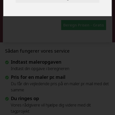
FRAFLYTNINGSPAKKE:
Beregn Prisen - Gratis
Sådan fungerer vores service
Indtast maleropgaven
Indtast din opgave i beregneren
Pris for en maler pr. mail
Du får din vejledende pris på en maler pr. mail med det
samme
Du ringes op
Vores rådgivere vil hjælpe dig videre med dit
tagprojekt