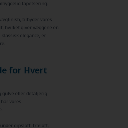
omhyggelig tapetsering.
vægfinish, tilbyder vores
ilt, hvilket giver væggene en
 klassisk elegance, er
re.
de for Hvert
 gulve eller detaljerig
 har vores
e.
under gipsloft, træloft,