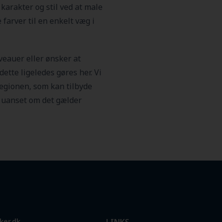
 karakter og stil ved at male
farver til en enkelt væg i
veauer eller ønsker at
ette ligeledes gøres her. Vi
regionen, som kan tilbyde
, uanset om det gælder
ker.dk