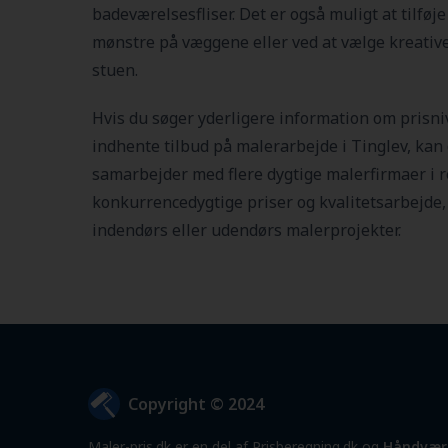
badeværelsesfliser. Det er også muligt at tilføje
mønstre på væggene eller ved at vælge kreative 
stuen.
Hvis du søger yderligere information om prisni
indhente tilbud på malerarbejde i Tinglev, kan d
samarbejder med flere dygtige malerfirmaer i 
konkurrencedygtige priser og kvalitetsarbejde
indendørs eller udendørs malerprojekter.
Copyright © 2024
Maler-pris.dk er en del af Prisberegning.dk og
Håndvær