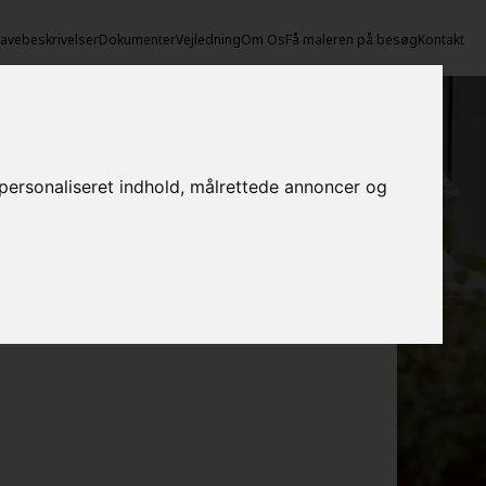
vebeskrivelser
Dokumenter
Vejledning
Om Os
Få maleren på besøg
Kontakt
e personaliseret indhold, målrettede annoncer og