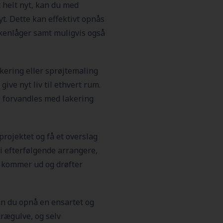
t helt nyt, kan du med
yt. Dette kan effektivt opnås
kkenlåger samt muligvis også
akering eller sprøjtemaling
give nyt liv til ethvert rum.
, forvandles med lakering
rojektet og få et overslag
i efterfølgende arrangere,
v kommer ud og drøfter
an du opnå en ensartet og
trægulve, og selv