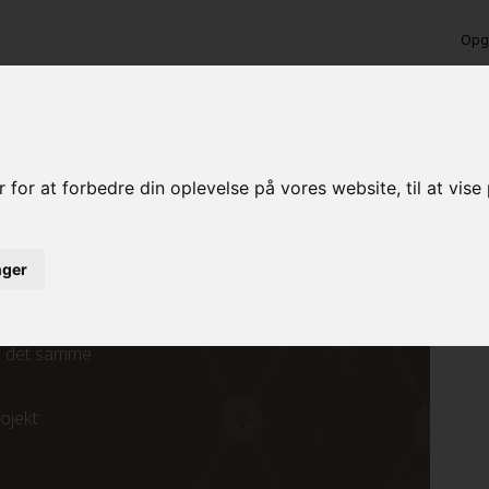
Opga
i Tinglev
 for at forbedre din oplevelse på vores website, til at vis
inger
ed det samme
rojekt