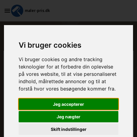
maler-pris.dk
Maleropgaver i et køkken i Skagen
Vi bruger cookies
Vi bruger cookies og andre tracking
Beregn prisen her
teknologier for at forbedre din oplevelse
på vores website, til at vise personaliseret
MALEROPGAVER - INDVENDIGT:
indhold, målrettede annoncer og til at
forstå hvor vores besøgende kommer fra.
MALEROPGAVER - UDVENDIGT:
Jeg accepterer
Jeg nægter
FRAFLYTNINGSPAKKE:
Skift indstillinger