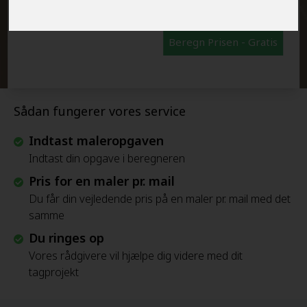
Beregn Prisen - Gratis
Sådan fungerer vores service
Indtast maleropgaven
Indtast din opgave i beregneren
Pris for en maler pr. mail
Du får din vejledende pris på en maler pr. mail med det
samme
Du ringes op
Vores rådgivere vil hjælpe dig videre med dit
tagprojekt