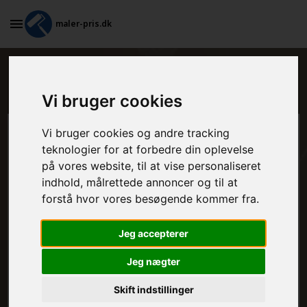
maler-pris.dk
Maleropgaver i et køkken i Outrup
Vi bruger cookies
Vi bruger cookies og andre tracking
Beregn prisen her
teknologier for at forbedre din oplevelse
på vores website, til at vise personaliseret
MALEROPGAVER - INDVENDIGT:
indhold, målrettede annoncer og til at
forstå hvor vores besøgende kommer fra.
MALEROPGAVER - UDVENDIGT:
Jeg accepterer
Jeg nægter
FRAFLYTNINGSPAKKE:
Skift indstillinger