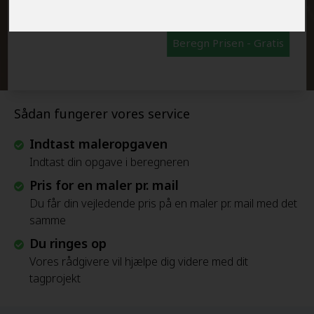
Beregn Prisen - Gratis
Sådan fungerer vores service
Indtast maleropgaven
Indtast din opgave i beregneren
Pris for en maler pr. mail
Du får din vejledende pris på en maler pr. mail med det
samme
Du ringes op
Vores rådgivere vil hjælpe dig videre med dit
tagprojekt