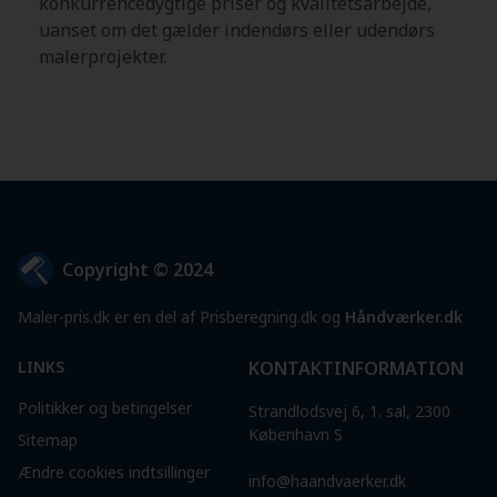
konkurrencedygtige priser og kvalitetsarbejde,
uanset om det gælder indendørs eller udendørs
malerprojekter.
Copyright © 2024
Maler-pris.dk er en del af Prisberegning.dk og
Håndværker.dk
LINKS
KONTAKTINFORMATION
Politikker og betingelser
Strandlodsvej 6, 1. sal, 2300
København S
Sitemap
Ændre cookies indtsillinger
info@haandvaerker.dk