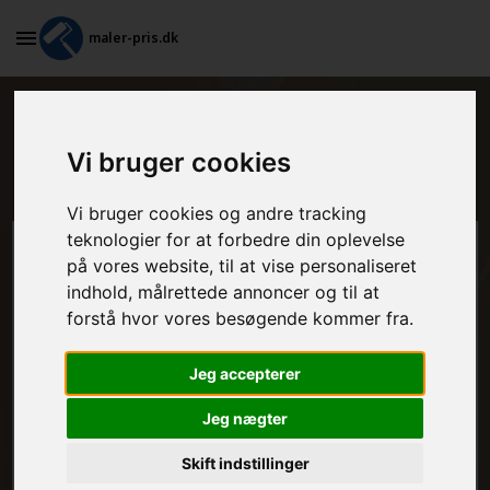
maler-pris.dk
Maleropgaver i et køkken i Odense
Vi bruger cookies
S
Vi bruger cookies og andre tracking
teknologier for at forbedre din oplevelse
Beregn prisen her
på vores website, til at vise personaliseret
indhold, målrettede annoncer og til at
MALEROPGAVER - INDVENDIGT:
forstå hvor vores besøgende kommer fra.
Jeg accepterer
MALEROPGAVER - UDVENDIGT:
Jeg nægter
Skift indstillinger