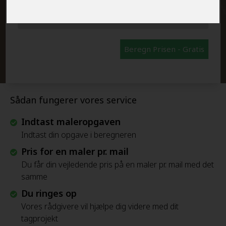
FRAFLYTNINGSPAKKE:
Beregn Prisen - Gratis
Sådan fungerer vores service
Indtast maleropgaven
Indtast din opgave i beregneren
Pris for en maler pr. mail
Du får din vejledende pris på en maler pr. mail med det
samme
Du ringes op
Vores rådgivere vil hjælpe dig videre med dit
tagprojekt